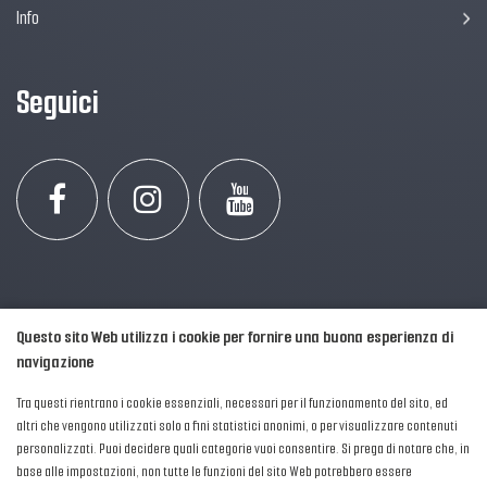
Info
Seguici
Questo sito Web utilizza i cookie per fornire una buona esperienza di
navigazione
Tra questi rientrano i cookie essenziali, necessari per il funzionamento del sito, ed
altri che vengono utilizzati solo a fini statistici anonimi, o per visualizzare contenuti
personalizzati. Puoi decidere quali categorie vuoi consentire. Si prega di notare che, in
2016-2026 © AIPFM - Festa della Musica Italia Tutti i Diritti Riservati.
base alle impostazioni, non tutte le funzioni del sito Web potrebbero essere
Privacy Policy
|
Cookies