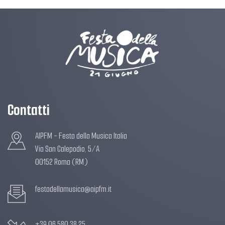
Contatti
AIPFM - Festa della Musica Italia
Via San Calepodio, 5/A
00152 Roma (RM)
festadellamusica@aipfm.it
+39 06 580.38.25