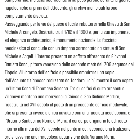
napoleoniche ai primi dell'Ottocento, gli archivi municipali furono
completamente distrutti.
Passeggiando per le vie del paese è facile imbattersi nella Chiesa di San
Michele Arcangelo. Costruita tra il 1762 e il 1800 e, per la sua imponenza
ed eleganza architettonica, è monumento nazionale. La facciata
neoclassica si conclude con un timpano sormontato da statue di San
Michele e Angeli. L’interno presenta un soffitto affrescato da Giovanni
Battista Canal, pittore veneziano della seconda metà del ‘700 seguace del
Tiepolo. All'interno dell'edificio è possibile ammirare una copia
dell’Assunta tizianesca realizzata da Teodoro Licini, mentre il coro ospita
un’Ultima Cena di Tommaso Sciacca. Tra gli edifici di culto presenti a
Villanova meritano una menzione la Chiesa di San Giuliano Martire,
ricostruita nel XVII secolo al posto di un precedente edificio medievale,
che si presenta invece a unica navata e con una facciata neoclassica, e
l'Oratorio Santissimo Nome di Maria, il cui corpo originario fu edificato
intorno alla metà del XVII secolo nel punto in cui, secondo una tradizione
orale, avvenne una miracolosa apparizione della Vergine Maria.