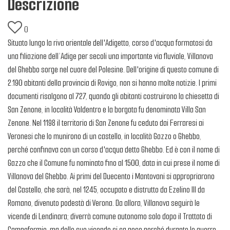
Descrizione
0
Situato lungo la riva orientale dell'Adigetto, corso d'acqua formatosi da
una filiazione dell’Adige per secoli una importante via fluviale, Villanova
del Ghebbo sorge nel cuore del Polesine. Dell'origine di questo comune di
2.190 abitanti della provincia di Rovigo, non si hanno molte notizie. I primi
documenti risalgono al 727, quando gli abitanti costruirono la chiesetta di
San Zenone, in località Valdentro e la borgata fu denominata Villa San
Zenone. Nel 1198 il territorio di San Zenone fu ceduto dai Ferraresi ai
Veronesi che lo munirono di un castello, in località Gazzo o Ghebbo,
perché confinava con un corso d'acqua detto Ghebbo. Ed è con il nome di
Gazzo che il Comune fu nominato fino al 1500, data in cui prese il nome di
Villanova del Ghebbo. Ai primi del Duecento i Mantovani si appropriarono
del Castello, che sarà, nel 1245, occupato e distrutto da Ezelino III da
Romano, divenuto podestà di Verona. Da allora, Villanova seguirà le
vicende di Lendinara; diverrà comune autonomo solo dopo il Trattato di
Campoformio, ma delle sue vicende si sa poco perché durante le guerre