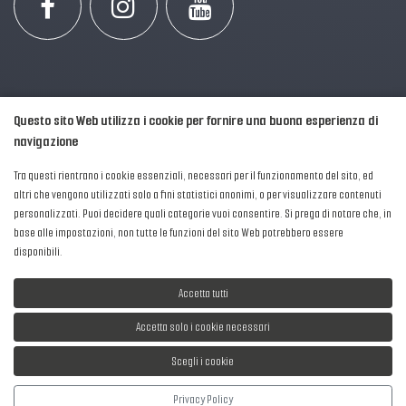
Questo sito Web utilizza i cookie per fornire una buona esperienza di
navigazione
Tra questi rientrano i cookie essenziali, necessari per il funzionamento del sito, ed
altri che vengono utilizzati solo a fini statistici anonimi, o per visualizzare contenuti
personalizzati. Puoi decidere quali categorie vuoi consentire. Si prega di notare che, in
2016-2026 © AIPFM - Festa della Musica Italia Tutti i Diritti Riservati.
base alle impostazioni, non tutte le funzioni del sito Web potrebbero essere
Privacy Policy
|
Cookies
disponibili.
P. Iva e C.F.: 04906871001
Accetta tutti
Accetta solo i cookie necessari
Scegli i cookie
Sviluppato da
NewMediaConsulting
Privacy Policy