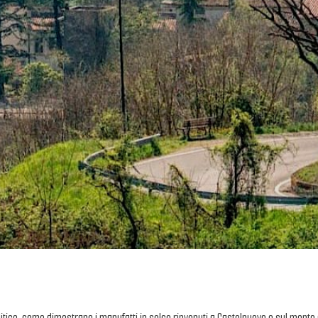
litico, come dimostrano i manufatti in selce rinvenuti a Castelnuovo e sul monte 