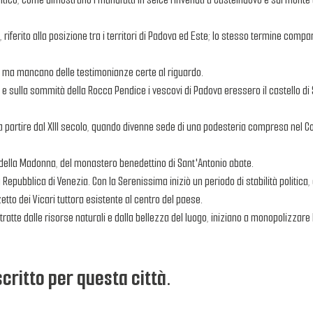
 riferito alla posizione tra i territori di Padova ed Este; lo stesso termine compa
vio, ma mancano delle testimonianze certe al riguardo.
e sulla sommità della Rocca Pendice i vescovi di Padova eressero il castello di 
 a partire dal XIII secolo, quando divenne sede di una podesteria compresa nel 
e della Madonna, del monastero benedettino di Sant'Antonio abate.
lla Repubblica di Venezia. Con la Serenissima iniziò un periodo di stabilità polit
zetto dei Vicari tuttora esistente al centro del paese.
tratte dalle risorse naturali e dalla bellezza del luogo, iniziano a monopolizzare lo
critto per questa città.