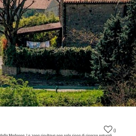
0
della Madonna. La zona risultava non solo ricca di risorse naturali,