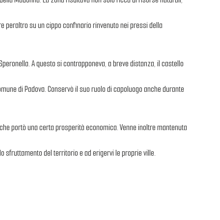
re peraltro su un cippo confinario rinvenuto nei pressi della
Speronella. A questo si contrapponeva, a breve distanza, il castello
Comune di Padova. Conservò il suo ruolo di capoluogo anche durante
ica, che portò una certa prosperità economica. Venne inoltre mantenuta
 sfruttamento del territorio e ad erigervi le proprie ville.