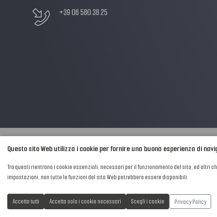
+39 06 580.38.25
Questo sito Web utilizza i cookie per fornire una buona esperienza di nav
2016-2026 © AIPFM - Festa della Musica Italia Tutti i Diritti Riservati.
Tra questi rientrano i cookie essenziali, necessari per il funzionamento del sito, ed altri c
Privacy Policy
|
Cookies
impostazioni, non tutte le funzioni del sito Web potrebbero essere disponibili.
P. Iva e C.F.: 04906871001
Privacy Policy
Accetta tutti
Accetta solo i cookie necessari
Scegli i cookie