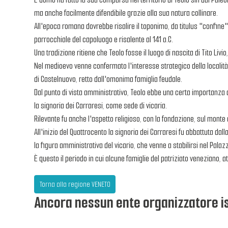
ma anche facilmente difendibile grazie alla sua natura collinare.
All'epoca romana dovrebbe risalire il toponimo, da titulus "confine",
parrocchiale del capoluogo e risalente al 141 a.C.
Una tradizione ritiene che Teolo fosse il luogo di nascita di Tito Li
Nel medioevo venne confermato l'interesse strategico della località 
di Castelnuovo, retto dall'omonima famiglia feudale.
Dal punto di vista amministrativo, Teolo ebbe una certa importanza
la signoria dei Carraresi, come sede di vicaria.
Rilevante fu anche l'aspetto religioso, con la fondazione, sul mont
All'inizio del Quattrocento la signoria dei Carraresi fu abbattuta da
la figura amministrativa del vicario, che venne a stabilirsi nel Palaz
È questo il periodo in cui alcune famiglie del patriziato veneziano, at
Torna alla regione VENETO
Ancora nessun ente organizzatore is