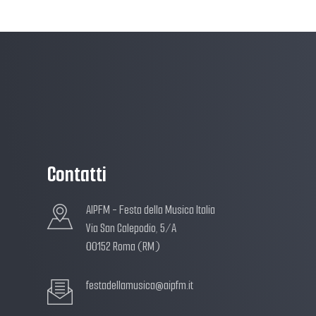
Contatti
AIPFM - Festa della Musica Italia
Via San Calepodio, 5/A
00152 Roma (RM)
festadellamusica@aipfm.it