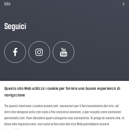
Info
Seguici
Questo sito Web utilizza i cookie per fornire una buona esperienza di
navigazione
Tra questi rientrano i cookie essenziali, necessari per il funzionamento del sito, ed
altri che vengono utilizzati solo a fini statistici anonimi, o per visualizzare contenuti
personalizzati. Puoi decidere quali categorie vuoi consentire. Si prega di notare che, in
2016-2026 © AIPFM - Festa della Musica Italia Tutti i Diritti Riservati.
base alle impostazioni, non tutte le funzioni del sito Web potrebbero essere
Privacy Policy
|
Cookies