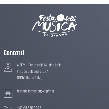
Contatti
AIPFM - Festa della Musica Italia
Via San Calepodio, 5/A
00152 Roma (RM)
festadellamusica@aipfm.it
+39 06 580.38.25