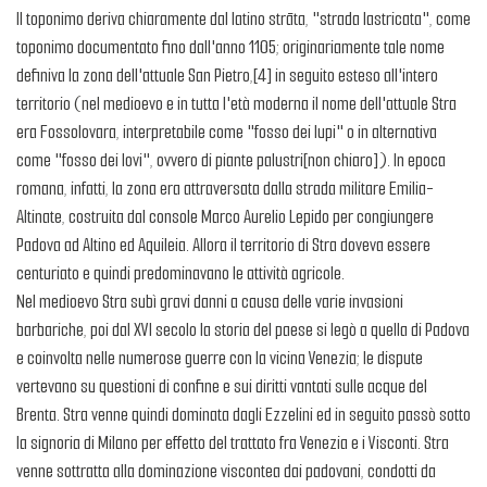
Il toponimo deriva chiaramente dal latino strāta, "strada lastricata", come
toponimo documentato fino dall'anno 1105; originariamente tale nome
definiva la zona dell'attuale San Pietro,[4] in seguito esteso all'intero
territorio (nel medioevo e in tutta l'età moderna il nome dell'attuale Stra
era Fossolovara, interpretabile come "fosso dei lupi" o in alternativa
come "fosso dei lovi", ovvero di piante palustri[non chiaro]). In epoca
romana, infatti, la zona era attraversata dalla strada militare Emilia-
Altinate, costruita dal console Marco Aurelio Lepido per congiungere
Padova ad Altino ed Aquileia. Allora il territorio di Stra doveva essere
centuriato e quindi predominavano le attività agricole.
Nel medioevo Stra subì gravi danni a causa delle varie invasioni
barbariche, poi dal XVI secolo la storia del paese si legò a quella di Padova
e coinvolta nelle numerose guerre con la vicina Venezia; le dispute
vertevano su questioni di confine e sui diritti vantati sulle acque del
Brenta. Stra venne quindi dominata dagli Ezzelini ed in seguito passò sotto
la signoria di Milano per effetto del trattato fra Venezia e i Visconti. Stra
venne sottratta alla dominazione viscontea dai padovani, condotti da