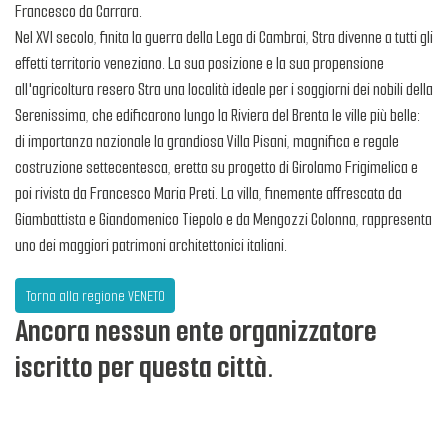
Francesco da Carrara.
Nel XVI secolo, finita la guerra della Lega di Cambrai, Stra divenne a tutti gli
effetti territorio veneziano. La sua posizione e la sua propensione
all'agricoltura resero Stra una località ideale per i soggiorni dei nobili della
Serenissima, che edificarono lungo la Riviera del Brenta le ville più belle:
di importanza nazionale la grandiosa Villa Pisani, magnifica e regale
costruzione settecentesca, eretta su progetto di Girolamo Frigimelica e
poi rivista da Francesco Maria Preti. La villa, finemente affrescata da
Giambattista e Giandomenico Tiepolo e da Mengozzi Colonna, rappresenta
uno dei maggiori patrimoni architettonici italiani.
Torna alla regione VENETO
Ancora nessun ente organizzatore
iscritto per questa città.