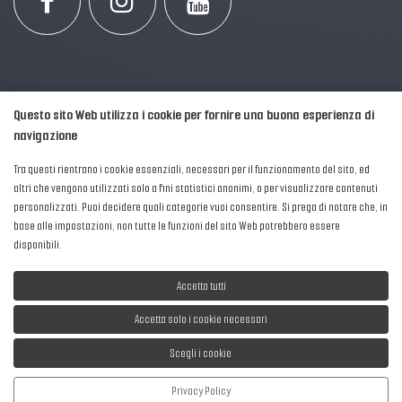
Questo sito Web utilizza i cookie per fornire una buona esperienza di
navigazione
Tra questi rientrano i cookie essenziali, necessari per il funzionamento del sito, ed
altri che vengono utilizzati solo a fini statistici anonimi, o per visualizzare contenuti
personalizzati. Puoi decidere quali categorie vuoi consentire. Si prega di notare che, in
2016-2026 © AIPFM - Festa della Musica Italia Tutti i Diritti Riservati.
base alle impostazioni, non tutte le funzioni del sito Web potrebbero essere
Privacy Policy
|
Cookies
disponibili.
P. Iva e C.F.: 04906871001
Accetta tutti
Accetta solo i cookie necessari
Scegli i cookie
Sviluppato da
NewMediaConsulting
Privacy Policy