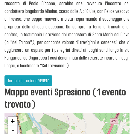
racconto di Paolo Diacono, sarebbe anzi avvenuto l'incontro del
condottiero longobardo Alboino, sceso dalle Alpi Giulie, con Felice vescovo
di Treviso, che seppe muoverlo a pietà risparmiando il saccheggio alle
proprietà della chiesa diocesana. Da sempre fu terra di transiti e di
confine; lo testimonia l'erezione del monastero di Santa Maria del Piave
(o "del Talpon"), per concorde volontà di trevigiani e cenedesi, che vi
aggiunsero un ospizio per i pellegrini diretti ai luoghi santi lungo la via
Hungarica, od Ongaresca (così denominata dalle reiterate incursioni degli
Ungari, e localmente "Cal Trevisana").
Torna alla regione VENETO
Mappa eventi Spresiano (1 evento
trovato)
+
-