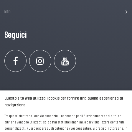
Info
Seguici
Questo sito Web utilizza i cookie per fornire una buona esperienza di
navigazione
Tra questi rientrano i cookie essenziali, necessari per il funzionamento del sito, ed
altri che vengono utilizzati solo a fini statistici anonimi, o per visualizzare contenuti
personalizzati. Puoi decidere quali categorie vuoi consentire. Si prega di notare che, in
2016-2026 © AIPFM - Festa della Musica Italia Tutti i Diritti Riservati.