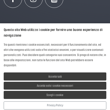
Questo sito Web utilizza i cookie per fornire una buona esperienza di
navigazione
Tra questi rientrano i cookie essenziali, necessari per il funzionamento del sito, ed
altri che vengono utilizzati solo a fini statistici anonimi, o per visualizzare contenuti
personalizzati. Puoi decidere quali categorie vuoi consentire. Si prega di notare che, in
2016-2026 © AIPFM - Festa della Musica Italia Tutti i Diritti Riservati.
base alle impostazioni, non tutte le funzioni del sito Web potrebbero essere
Privacy Policy
|
Cookies
disponibili.
P. Iva e C.F.: 04906871001
Accetta tutti
Accetta solo i cookie necessari
Scegli i cookie
Sviluppato da
NewMediaConsulting
Privacy Policy