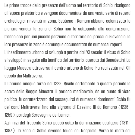
Le prime tracce della presenza dell'uomo nel territorio di Schio, risalgono
all'epoca preistorica e vengono documentate da una vasta serie di reperti
archeologici rinvenuti in zona. Sebbene i Romani abbiano colonizzato la
pianura veneta, la zona di Schio non fu sottoposta alla centuriazione,
tranne che per una piccola porzione di territorio nei pressi di Giavenale, la
loro presenza in zona è comunque documentata da numerosi reperti.
L'insediamento urbano si sviluppò a partire dall'XI secolo: il vicus di Schio
si sviluppò in seguito alla bonifica del territorio, operata dai Benedettini. La
Roggia Maestra attraversa il centro urbano di Schio. Fu realizzata nel XIII
secolo dai Maltraversi.
Il Comune nacque forse nel 1228. Risale certamente a questo periodo lo
scavo della Roggia Maestra. Il periodo medioevale, da un punto di vista
politico, fu caratterizzato dal susseguirsi di numerosi dominanti: Schio fu
dei conti Maltraversi fino alla signoria di Ezzelino III da Romano (1236-
1259), poi degli Scrovegni e dei Lemici.
Agli inizi del Trecento Schio passò sotto la dominazione scaligera (1311-
1387): la zona di Schio divenne feudo dei Nogarola. Verso la metà del