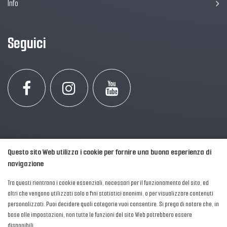
Info
Seguici
Questo sito Web utilizza i cookie per fornire una buona esperienza di
navigazione
Tra questi rientrano i cookie essenziali, necessari per il funzionamento del sito, ed
altri che vengono utilizzati solo a fini statistici anonimi, o per visualizzare contenuti
personalizzati. Puoi decidere quali categorie vuoi consentire. Si prega di notare che, in
2016-2026 © AIPFM - Festa della Musica Italia Tutti i Diritti Riservati.
base alle impostazioni, non tutte le funzioni del sito Web potrebbero essere
Privacy Policy
|
Cookies
disponibili.