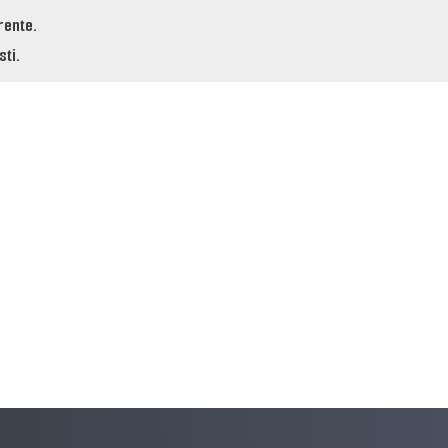
rente.
ti.