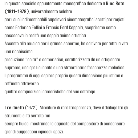
In questo speciale appuntamento monografico dedicato a
Nino Rota
(1911-1979)
, universalmente celebre
per i suoi indimenticabili capolavori cinematografici scritti per registi
come Federico Fellini e Francis Ford Coppola, scopriremo come
possedeva in realtà una doppia anima artistica.
Accanto alla musica per il grande schermo, ha coltivato per tutta la vita
una ricchissima
produzione "colta" e cameristica, caratterizzata da un artigianato
supremo, una grazia innata e una straordinaria freschezza melodica.
Il programma di oggi esplora proprio questa dimensione più intima e
raffinata attraverso
quattro composizioni cameristiche del suo catalogo:
Tre duetti
(1972): Miniature di rara trasparenza, dove il dialogo tra gli
strumenti si fa serrato ma
sempre fluido, mostrando la capacità del compositore di condensare
grandi suggestioni inpiccoli spazi.