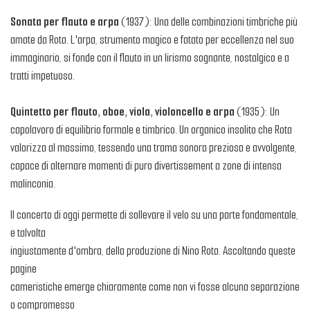
Sonata per flauto e arpa
(1937): Una delle combinazioni timbriche più
amate da Rota. L'arpa, strumento magico e fatato per eccellenza nel suo
immaginario, si fonde con il flauto in un lirismo sognante, nostalgico e a
tratti impetuoso.
Quintetto per flauto, oboe, viola, violoncello e arpa
(1935): Un
capolavoro di equilibrio formale e timbrico. Un organico insolito che Rota
valorizza al massimo, tessendo una trama sonora preziosa e avvolgente,
capace di alternare momenti di puro divertissement a zone di intensa
malinconia.
Il concerto di oggi permette di sollevare il velo su una parte fondamentale,
e talvolta
ingiustamente d'ombra, della produzione di Nino Rota. Ascoltando queste
pagine
cameristiche emerge chiaramente come non vi fosse alcuna separazione
o compromesso