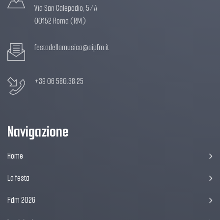
Via San Calepodio, 5/A
00152 Roma (RM)
festadellamusica@aipfm.it
+39 06 580.38.25
Navigazione
Home
La festa
Fdm 2026