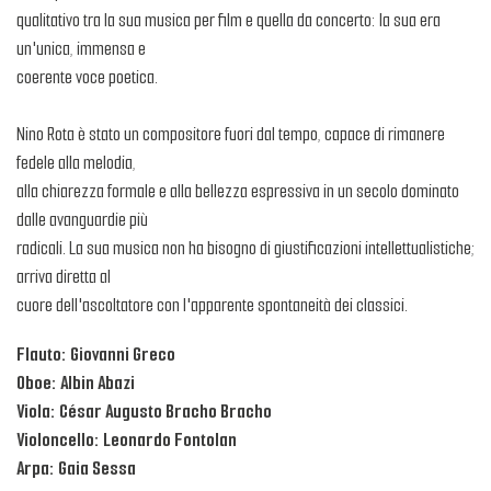
qualitativo tra la sua musica per film e quella da concerto: la sua era
un'unica, immensa e
coerente voce poetica.
Nino Rota è stato un compositore fuori dal tempo, capace di rimanere
fedele alla melodia,
alla chiarezza formale e alla bellezza espressiva in un secolo dominato
dalle avanguardie più
radicali. La sua musica non ha bisogno di giustificazioni intellettualistiche;
arriva diretta al
cuore dell'ascoltatore con l'apparente spontaneità dei classici.
Flauto: Giovanni Greco
Oboe: Albin Abazi
Viola: César Augusto Bracho Bracho
Violoncello: Leonardo Fontolan
Arpa: Gaia Sessa