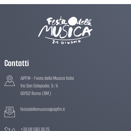
Contatti
AIPFM - Festa della Musica Italia
Via San Calepodio, 5/A
00152 Roma (RM)
festadellamusica@aipfm.it
+39 06 580.38.25