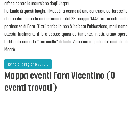
difesa contro le incursione degli Ungari.
Parlando di questi luoghi, il Maccà fa cenno ad una contracta de Toresellis
che anche secondo un testamento del 28 maggio 1446 era situata nelle
pertinenze di Fara. Di tali torricelle non è indicata l'ubicazione, ma il nome
attesta facilmente il loro scopo: quasi certamente, infatti, erano opere
fortificate come le "Torreselle" di Isola Vicentina e quelle del castello di
Magrè.
Torna alla regione VENETO
Mappa eventi Fara Vicentino (0
eventi trovati)