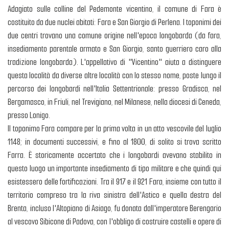
Adagiato sulle colline del Pedemonte vicentino, il comune di Fara è
costituito da due nuclei abitati: Fara e San Giorgio di Perlena. I toponimi dei
due centri trovano una comune origine nell'epoca longobarda (da fara,
insediamento parentale armato e San Giorgio, santo guerriero caro alla
tradizione longobarda). L'appellativo di "Vicentino" aiuta a distinguere
questa località da diverse altre località con lo stesso nome, poste lungo il
percorso dei longobardi nell'Italia Settentrionale: presso Gradisca, nel
Bergamasco, in Friuli, nel Trevigiano, nel Milanese, nella diocesi di Ceneda,
presso Lonigo.
Il toponimo Fara compare per la prima volta in un atto vescovile del luglio
1148; in documenti successivi, e fino al 1800, di solito si trova scritto
Farra. È storicamente accertato che i longobardi avevano stabilito in
questo luogo un importante insediamento di tipo militare e che quindi qui
esistessero delle fortificazioni. Tra il 917 e il 921 Fara, insieme con tutto il
territorio compreso tra la riva sinistra dell'Astico e quella destra del
Brenta, incluso l'Altopiano di Asiago, fu donata dall'imperatore Berengario
al vescovo Sibicone di Padova, con l'obbligo di costruire castelli e opere di