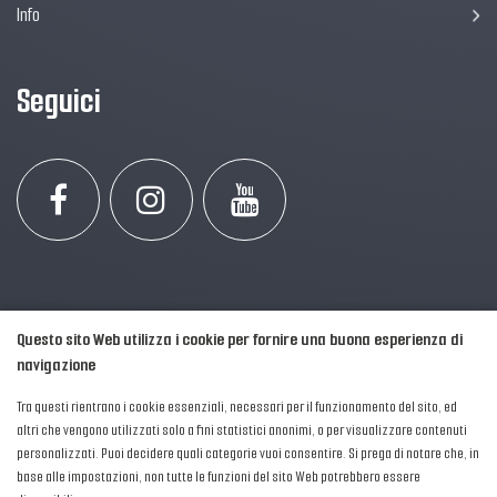
Info
Seguici
Questo sito Web utilizza i cookie per fornire una buona esperienza di
navigazione
Tra questi rientrano i cookie essenziali, necessari per il funzionamento del sito, ed
altri che vengono utilizzati solo a fini statistici anonimi, o per visualizzare contenuti
personalizzati. Puoi decidere quali categorie vuoi consentire. Si prega di notare che, in
2016-2026 © AIPFM - Festa della Musica Italia Tutti i Diritti Riservati.
base alle impostazioni, non tutte le funzioni del sito Web potrebbero essere
Privacy Policy
|
Cookies