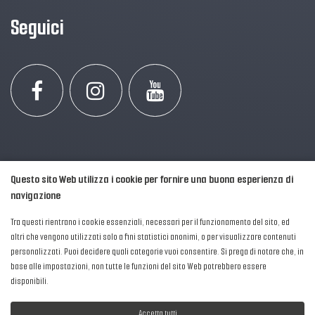
Seguici
Questo sito Web utilizza i cookie per fornire una buona esperienza di
navigazione
Tra questi rientrano i cookie essenziali, necessari per il funzionamento del sito, ed
altri che vengono utilizzati solo a fini statistici anonimi, o per visualizzare contenuti
personalizzati. Puoi decidere quali categorie vuoi consentire. Si prega di notare che, in
2016-2026 © AIPFM - Festa della Musica Italia Tutti i Diritti Riservati.
base alle impostazioni, non tutte le funzioni del sito Web potrebbero essere
Privacy Policy
|
Cookies
disponibili.
P. Iva e C.F.: 04906871001
Accetta tutti