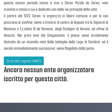
questo stesso periodo nasce e vive a Cerea Paride da Cerea, noto
cronista e notaio a cui è dedicata una delle vie principali della città.
A partire dal 1223, Cerea, si organizza in libero comune, e per la sua
posizione di confine, viene a trovarsi al centro di dispute tra la Signoria di
Mantova e Ezzelino III da Romano, degli Scaligeri di Verona, ed infine di
Venezia. Nei primi anni del Cinquecento, il paese viene inizialmente
distrutto da un incendio nato dalle battaglie della Lega di Cambrai, ed il
secolo immediatamente successivo, viene flagellato dalla peste.
Torna alla regione VENETO
Ancora nessun ente organizzatore
iscritto per questa città.