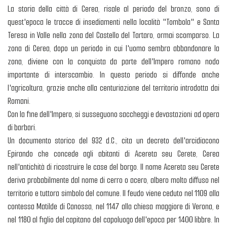
La storia della città di Cerea, risale al periodo del bronzo, sono di
quest'epoca le tracce di insediamenti nella località "Tombola" e Santa
Teresa in Valle nella zona del Castello del Tartaro, ormai scomparso. La
zona di Cerea, dopo un periodo in cui l'uomo sembra abbandonare la
zona, diviene con la conquista da parte dell'Impero romano nodo
importante di interscambio. In questo periodo si diffonde anche
l'agricoltura, grazie anche alla centuriazione del territorio introdotta dai
Romani.
Con la fine dell'Impero, si susseguono saccheggi e devastazioni ad opera
di barbari.
Un documento storico del 932 d.C., cita un decreto dell'arcidiacono
Epirando che concede agli abitanti di Acereta seu Cerete, Cerea
nell'antichità di ricostruire le case del borgo. Il nome Acereta seu Cerete
deriva probabilmente dal nome di cerro o acero, albero molto diffuso nel
territorio e tuttora simbolo del comune. Il feudo viene ceduto nel 1109 alla
contessa Matilde di Canossa, nel 1147 alla chiesa maggiore di Verona, e
nel 1180 al figlio del capitano del capoluogo dell'epoca per 1400 libbre. In