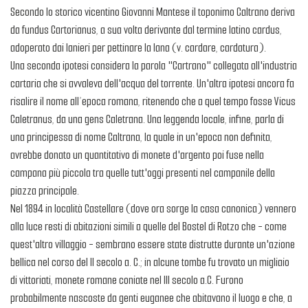
Secondo lo storico vicentino Giovanni Mantese il toponimo Caltrano deriva
da fundus Cartorianus, a sua volta derivante dal termine latino cardus,
adoperato dai lanieri per pettinare la lana (v. cardare, cardatura).
Una seconda ipotesi considera la parola "Cartrano" collegata all'industria
cartaria che si avvaleva dell'acqua del torrente. Un'altra ipotesi ancora fa
risalire il nome all’epoca romana, ritenendo che a quel tempo fosse Vicus
Caletranus, da una gens Caletrana. Una leggenda locale, infine, parla di
una principessa di nome Caltrana, la quale in un'epoca non definita,
avrebbe donato un quantitativo di monete d'argento poi fuse nella
campana più piccola tra quelle tutt'oggi presenti nel campanile della
piazza principale.
Nel 1894 in località Castellare (dove ora sorge la casa canonica) vennero
alla luce resti di abitazioni simili a quelle del Bostel di Rotzo che - come
quest'altro villaggio - sembrano essere state distrutte durante un'azione
bellica nel corso del II secolo a. C.; in alcune tombe fu trovato un migliaio
di vittoriati, monete romane coniate nel III secolo a.C. Furono
probabilmente nascoste da genti euganee che abitavano il luogo e che, a