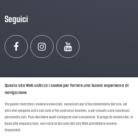
Seguici
Questo sito Web utilizza i cookie per fornire una buona esperienza di
navigazione
Tra questi rientrano i cookie essenziali, necessari per il funzionamento del sito, ed
altri che vengono utilizzati solo a fini statistici anonimi, o per visualizzare contenuti
personalizzati. Puoi decidere quali categorie vuoi consentire. Si prega di notare che, in
2016-2026 © AIPFM - Festa della Musica Italia Tutti i Diritti Riservati.
base alle impostazioni, non tutte le funzioni del sito Web potrebbero essere
Privacy Policy
|
Cookies
disponibili.
P. Iva e C.F.: 04906871001