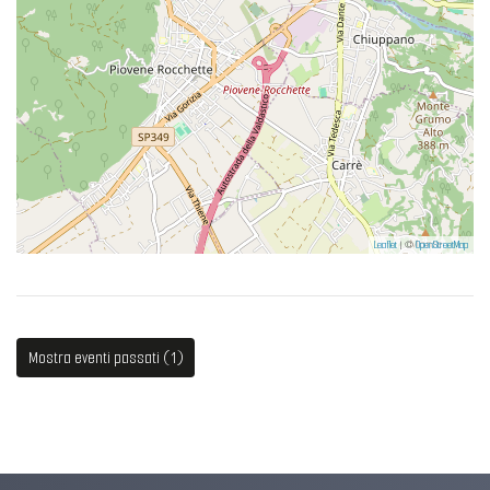
Leaflet
| ©
OpenStreetMap
Mostra eventi passati (1)