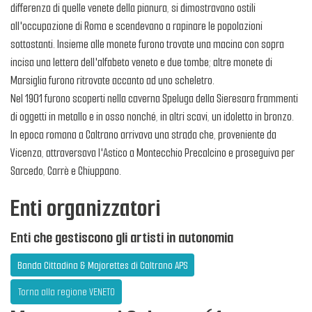
differenza di quelle venete della pianura, si dimostravano ostili
all'occupazione di Roma e scendevano a rapinare le popolazioni
sottostanti. Insieme alle monete furono trovate una macina con sopra
incisa una lettera dell'alfabeto veneto e due tombe; altre monete di
Marsiglia furono ritrovate accanto ad uno scheletro.
Nel 1901 furono scoperti nella caverna Speluga della Sieresara frammenti
di oggetti in metallo e in osso nonché, in altri scavi, un idoletto in bronzo.
In epoca romana a Caltrano arrivava una strada che, proveniente da
Vicenza, attraversava l'Astico a Montecchio Precalcino e proseguiva per
Sarcedo, Carrè e Chiuppano.
Enti organizzatori
Enti che gestiscono gli artisti in autonomia
Banda Cittadina & Majorettes di Caltrano APS
Torna alla regione VENETO