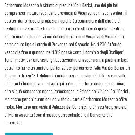
Barbarano Mossano è situato ai piedi dei Colli Berici, uno dei più bei
comprensori naturalistici della provincia di Vicenza, con i suoi sentieri, il
suo territorio ricco di produzioni tipiche (a cominciare dall’olio) e di
testimonianze architettoniche. L’importanza storica di questo centro è
legata anche alla donazione del suo territorio al Vescovo di Vicenza da
parte dei re Ugo e Lotario di Provenza nel X secolo. Nel 1.200 fu feudo
vescovile fino a quando, nel 1.312 passò sotto il dominio degli Scaligeri.
Tanti i motivi per una vista: gli appassionati di escursioni, a piedi e in bici,
potranno farne un punto di partenza per percorrere l’Alta Via dei Berici, un
itinerario di ben 130 chilometri adatto per escursionisti, bikers e cavalli.
Chi ama la buona tavola troverà qui un’ampia offerta enogastronomica,
che si può conoscere anche imboccando la Strada dei Vini dei Colli Berici.
Ma anche per chi punta ad una visita culturale Barbarano Mossano offre
molto. Meritano una visita il Palazzo dei Canonici, la Chiesa Arcipretale di
S. Maria Assunta (con il museo parrocchiale), e il Convento di S.
Pancrazio.