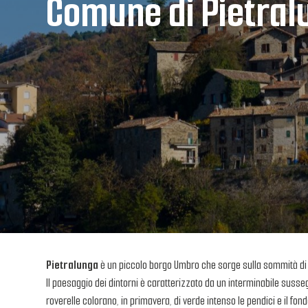
Comune di Pietral
Pietralunga
è un piccolo borgo Umbro che sorge sulla sommità di un
Il paesaggio dei dintorni è caratterizzato da un interminabile sussegu
roverelle colorano, in primavera, di verde intenso le pendici e il fon