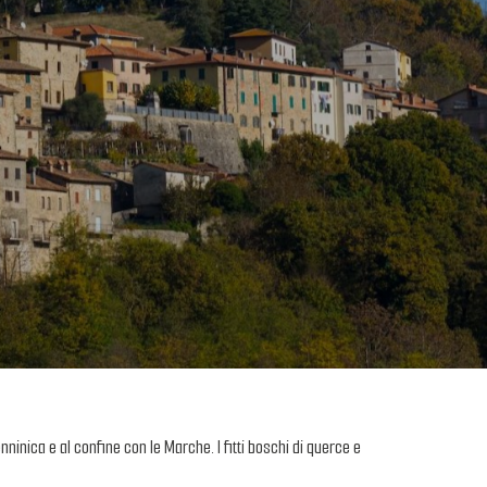
nninica e al confine con le Marche. I fitti boschi di querce e