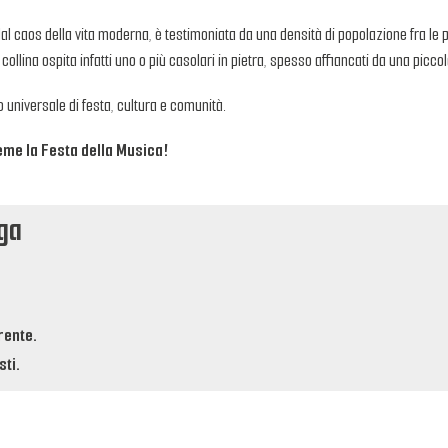
al caos della vita moderna, è testimoniata da una densità di popolazione fra le p
ollina ospita infatti uno o più casolari in pietra, spesso affiancati da una picco
 universale di festa, cultura e comunità.
ieme la Festa della Musica!
nga
rente.
ti.