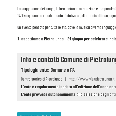
La suggestione dei luoghi, la loro lontananza spaziale e temporale d
140 kmq., con un insediamento abitativo capillarmente diffuso; ogni c
Un evento pensato per tutte le età, dove la musica diventa linguaggio
Ti aspettiamo a Pietralunga il 21 giugno per celebrare ins
Info e contatti Comune di Pietralu
Tipologia ente: Comune o PA
Centro storico di Pietralunga
|
http://www.visitpietralunga.it
L'ente è regolarmente iscritto all'edizione dell'anno cor
L'ente provvede autonomamente alla selezione degli artis