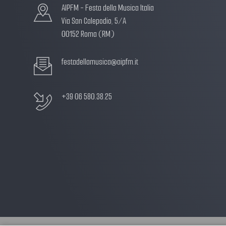
AIPFM - Festa della Musica Italia
Via San Calepodio, 5/A
00152 Roma (RM)
festadellamusica@aipfm.it
+39 06 580.38.25