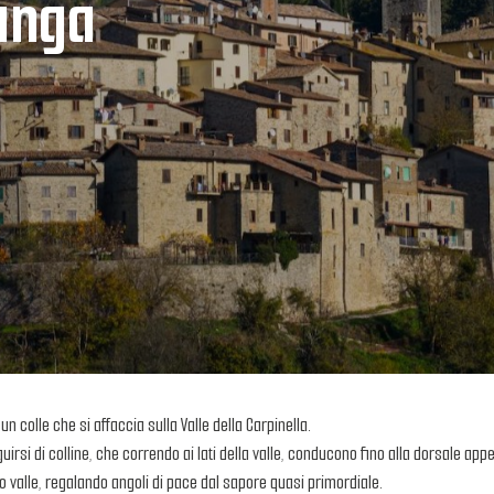
unga
 colle che si affaccia sulla Valle della Carpinella.
irsi di colline, che correndo ai lati della valle, conducono fino alla dorsale appe
do valle, regalando angoli di pace dal sapore quasi primordiale.