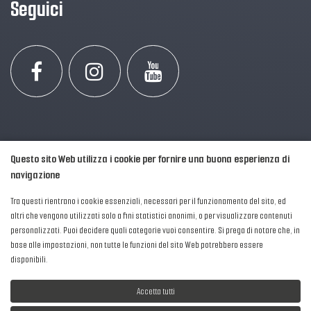
Seguici
Questo sito Web utilizza i cookie per fornire una buona esperienza di
navigazione
Tra questi rientrano i cookie essenziali, necessari per il funzionamento del sito, ed
altri che vengono utilizzati solo a fini statistici anonimi, o per visualizzare contenuti
personalizzati. Puoi decidere quali categorie vuoi consentire. Si prega di notare che, in
2016-2026 © AIPFM - Festa della Musica Italia Tutti i Diritti Riservati.
base alle impostazioni, non tutte le funzioni del sito Web potrebbero essere
Privacy Policy
|
Cookies
disponibili.
P. Iva e C.F.: 04906871001
Accetta tutti