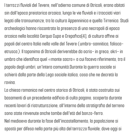
I terrazzi fluviali del Tevere, nell'odierno comune di Otricoli, erano abitati
sin dall'epoca preistorica arcaica, lungo le vie fluviali e i tracciati viari
legati alle transumanze, tra la cultura Appenninica e quella Tirrenica. Studi
archeologici hanno riscontrato la presenza di una necropoli di epoca
arcaica nella località Cerqua Cupa e Crepafico[4], di cultura affine ai
popoli del centro Italia nella valle del Tevere (umbro-sannitica, falisca-
etrusca). Il toponimo di Otricoli deriverebbe da ocris- in greco, okri- in
umbro che identifica quel «monte sacro» a cui faceva riferimento, tra il
popolo degli umbri, un'intera comunità.Durante la guerra sociale si
schierò dalla parte della Lega sociale italica, cosa che ne decretò la
rovina.
La chiesa romanica nel centro storico di Otricoli, è stata costruita sui
basamenti di un precedente edificio di culto pagano, scoperto durante
recenti lavori di ristrutturazione, all'interno della stratigrafia del terreno
sono state rinvenute anche tombe dell'età del bonzo-ferro.
Nel medioevo durante la fase dell'incastellamento, la popolazione si
spostò per difesa nella parte più alta del terrazzo fluviale, dove oggi si