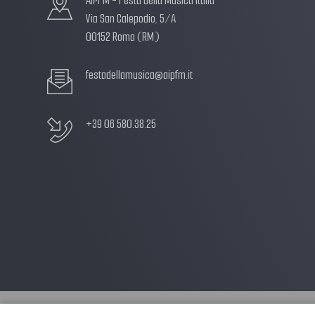
AIPFM - Festa della Musica Italia
Via San Calepodio, 5/A
00152 Roma (RM)
festadellamusica@aipfm.it
+39 06 580.38.25