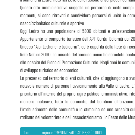
Questo atto amministrativo suggella un percorso di unità compiu
momenti, si sono ritrovati a condividere percorsi di unità in cam
associazionistico culturale e sportivo.
Oggi Ledro ha una popolazione di 5300 abitanti e un’estensione
Appartenente al comparto turistico dell’APT Garda-Dolomiti dal 202
Unesco “Alpi Ledrensi e Judicaria”, ed è capofila della Rete di riser
Rete Natura 2000. La nascita del comune unico ha stimolato anche 
alla nascita del Piano di Promozione Culturale. Negli anni la com
di sviluppo turistico ed economico.
La presenza sul territorio di enti culturali, che si aggiungono a s
notevole numero di persone l’avvicinamento alla Valle di Ledro. 
prioritario all’interno del proprio agire politico-amministrativo, 
maniera inclusiva, tutta la comunità, dal bambino all'anziano
l’irrobustimento della comunità e la stimolino ad una crescita cu
radicata del volontariato e dell’associazionismo. La Festa della Mu
Torna alla regione TRENTINO-ALTO ADIGE/SÜDTIROL