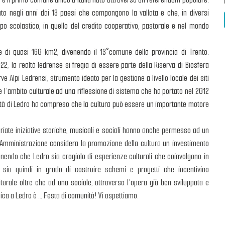
to negli anni dai 13 paesi che compongono la vallata e che, in diversi
po scolastico, in quello del credito cooperativo, pastorale e nel mondo
 di quasi 160 km2, divenendo il 13°comune della provincia di Trento.
2, la realtà ledrense si fregia di essere parte della Riserva di Biosfera
ve Alpi Ledrensi, strumento ideato per la gestione a livello locale dei siti
l’ambito culturale ad una riflessione di sistema che ha portato nel 2012
unità di Ledro ha compreso che la cultura può essere un importante motore
variate iniziative storiche, musicali e sociali hanno anche permesso ad un
L’Amministrazione considera la promozione della cultura un investimento
ritenendo che Ledro sia crogiolo di esperienze culturali che coinvolgono in
: sia quindi in grado di costruire schemi e progetti che incentivino
lturale oltre che ad una sociale, attraverso l’opera già ben sviluppata e
sica a Ledro è … Festa di comunità! Vi aspettiamo.