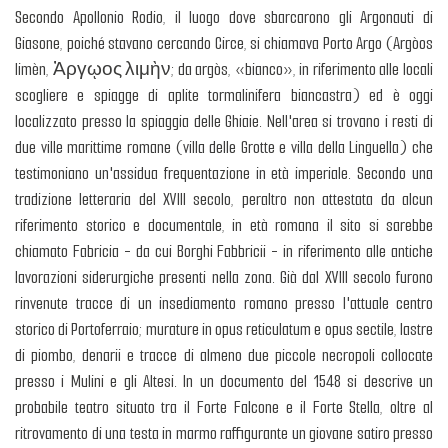
Secondo Apollonio Rodio, il luogo dove sbarcarono gli Argonauti di
Giasone, poiché stavano cercando Circe, si chiamava Porto Argo (Argòos
limèn, Ἀργῳος λιμὴν; da argòs, «bianco», in riferimento alle locali
scogliere e spiagge di aplite tormalinifera biancastra) ed è oggi
localizzato presso la spiaggia delle Ghiaie. Nell'area si trovano i resti di
due ville marittime romane (villa delle Grotte e villa della Linguella) che
testimoniano un'assidua frequentazione in età imperiale. Secondo una
tradizione letteraria del XVIII secolo, peraltro non attestata da alcun
riferimento storico e documentale, in età romana il sito si sarebbe
chiamato Fabricia - da cui Borghi Fabbricii - in riferimento alle antiche
lavorazioni siderurgiche presenti nella zona. Già dal XVIII secolo furono
rinvenute tracce di un insediamento romano presso l'attuale centro
storico di Portoferraio; murature in opus reticulatum e opus sectile, lastre
di piombo, denarii e tracce di almeno due piccole necropoli collocate
presso i Mulini e gli Altesi. In un documento del 1548 si descrive un
probabile teatro situato tra il Forte Falcone e il Forte Stella, oltre al
ritrovamento di una testa in marmo raffigurante un giovane satiro presso