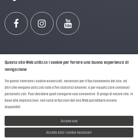
Questo sito Web utilizza i cookie per fornire una buona esperienza di
navigazione
Tra questi rientrano i cookie essenziali, necessari per il funzionamento del sito, ed
altri che vengono utilizzati solo a fini statistici anonimi, o per visualizzare contenuti
personalizzati. Puoi decidere quali categorie vuoi consentire. Si prega di notare che, in
2016-2026 © AIPFM - Festa della Musica Italia Tutti i Diritti Riservati.
base alle impostazioni, non tutte le funzioni del sito Web potrebbero essere
Privacy Policy
|
Cookies
disponibili.
P. Iva e C.F.: 04906871001
Accetta tutti
Accetta solo i cookie necessari