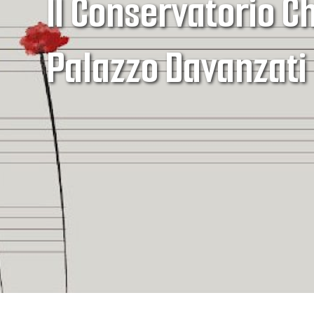
Il Conservatorio C
Palazzo Davanzati