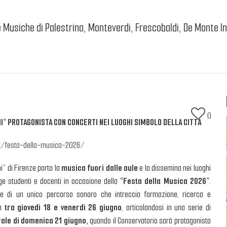
Musiche di Palestrina, Monteverdi, Frescobaldi, De Monte In 
0
NI” PROTAGONISTA CON CONCERTI NEI LUOGHI SIMBOLO DELLA CITTÀ
t/festa-della-musica-2026/
i” di Firenze porta la
musica fuori dalle aule
e la dissemina nei luoghi
ge studenti e docenti in occasione della
“Festa della Musica 2026”
.
ppe di un unico percorso sonoro che intreccia formazione, ricerca e
pa
tra giovedì 18 e venerdì 26 giugno
, articolandosi in una serie di
rale di domenica 21 giugno,
quando il Conservatorio sarà protagonista