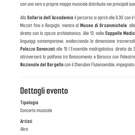
con una vera e propria mappa musicale distribuita nei principali luog
Alla
Galleria dell’Accademia
il percorso si aprirà alle 9,30 con 
Mozart fino a Respighi, mentre al
Museo di Orsanmichele
, al
diretta con lo spazio architettonico. Alle 13, nelle
Cappelle Medi
linguaggi contemporanei, evidenziando la dimensione trasversal
Palazzo Davanzati
alle 15 l’Ensemble madrigalistico, diretto da 
attraverserà la polifonia tra Rinascimento e Barocco con Palestrin
Nazionale del Bargello
con il Cherubini Flutensemble, impegnat
Dettagli evento
Tipologia
Concerto musicale
Artisti
Altro