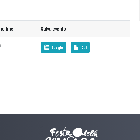
io fine
Salva evento
0
Google
iCal