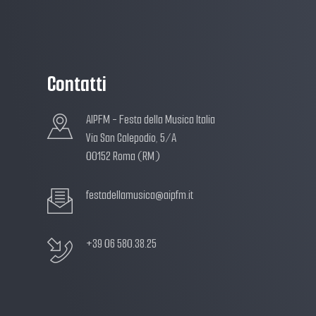
Contatti
AIPFM - Festa della Musica Italia
Via San Calepodio, 5/A
00152 Roma (RM)
festadellamusica@aipfm.it
+39 06 580.38.25