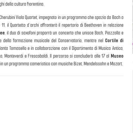
hi della cultura fiorentina.
il Cherubini Viola Quartet, impegnato in un programma che spazia da Bach a
le 11, il Quartetto d’archi affronterà il repertorio di Beethoven in relazione
cee
, il duo di saxofoni proporrà un concerto che unisce Bach, Piazzolla e
e della formazione musicale del Conservatorio, mentre nel
Cortile di
Santa Tomasello e in collaborazione con il Dipartimento di Musica Antica,
a, Monteverdi e Frescobaldi. Il percorso si concluderà alle 17 al
Museo
o in un programma cameristico con musiche Bizet, Mendelssohn e Mozart.