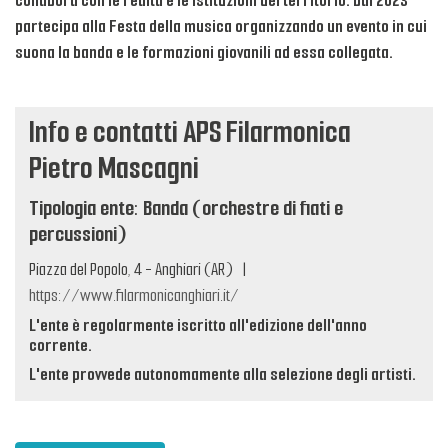
collabora con le realtà e le istituzioni del territorio. Dal 2023
partecipa alla Festa della musica organizzando un evento in cui
suona la banda e le formazioni giovanili ad essa collegata.
Info e contatti APS Filarmonica
Pietro Mascagni
Tipologia ente: Banda (orchestre di fiati e
percussioni)
Piazza del Popolo, 4 - Anghiari (AR)
|
https://www.filarmonicanghiari.it/
L'ente è regolarmente iscritto all'edizione dell'anno
corrente.
L'ente provvede autonomamente alla selezione degli artisti.