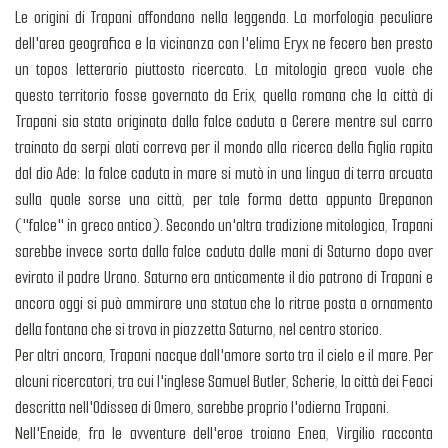
Le origini di Trapani affondano nella leggenda. La morfologia peculiare
dell'area geografica e la vicinanza con l'elima Eryx ne fecero ben presto
un topos letterario piuttosto ricercato. La mitologia greca vuole che
questo territorio fosse governato da Erix, quella romana che la città di
Trapani sia stata originata dalla falce caduta a Cerere mentre sul carro
trainato da serpi alati correva per il mondo alla ricerca della figlia rapita
dal dio Ade: la falce caduta in mare si mutò in una lingua di terra arcuata
sulla quale sorse una città, per tale forma detta appunto Drepanon
("falce" in greco antico). Secondo un'altra tradizione mitologica, Trapani
sarebbe invece sorta dalla falce caduta dalle mani di Saturno dopo aver
evirato il padre Urano. Saturno era anticamente il dio patrono di Trapani e
ancora oggi si può ammirare una statua che lo ritrae posta a ornamento
della fontana che si trova in piazzetta Saturno, nel centro storico.
Per altri ancora, Trapani nacque dall'amore sorto tra il cielo e il mare. Per
alcuni ricercatori, tra cui l'inglese Samuel Butler, Scherie, la città dei Feaci
descritta nell'Odissea di Omero, sarebbe proprio l'odierna Trapani.
Nell'Eneide, fra le avventure dell'eroe troiano Enea, Virgilio racconta