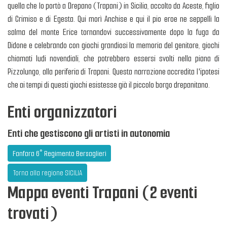
quella che lo portò a Drepano (Trapani) in Sicilia, accolto da Aceste, figlio
di Crimiso e di Egesta. Qui morì Anchise e qui il pio eroe ne seppellì la
salma del monte Erice tornandovi successivamente dopo la fuga da
Didone e celebrando con giochi grandiosi la memoria del genitore, giochi
chiamati ludi novendiali, che potrebbero essersi svolti nella piana di
Pizzolungo, alla periferia di Trapani. Questa narrazione accredita l'ipotesi
che ai tempi di questi giochi esistesse già il piccolo borgo drepanitano.
Enti organizzatori
Enti che gestiscono gli artisti in autonomia
Fanfara 6° Regimento Bersaglieri
Torna alla regione SICILIA
Mappa eventi Trapani (2 eventi
trovati)