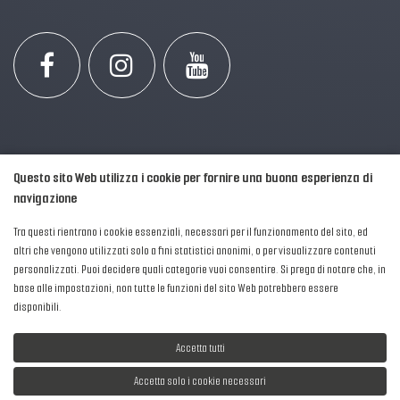
Questo sito Web utilizza i cookie per fornire una buona esperienza di
navigazione
Tra questi rientrano i cookie essenziali, necessari per il funzionamento del sito, ed
altri che vengono utilizzati solo a fini statistici anonimi, o per visualizzare contenuti
personalizzati. Puoi decidere quali categorie vuoi consentire. Si prega di notare che, in
2016-2026 © AIPFM - Festa della Musica Italia Tutti i Diritti Riservati.
base alle impostazioni, non tutte le funzioni del sito Web potrebbero essere
Privacy Policy
|
Cookies
disponibili.
P. Iva e C.F.: 04906871001
Accetta tutti
Accetta solo i cookie necessari