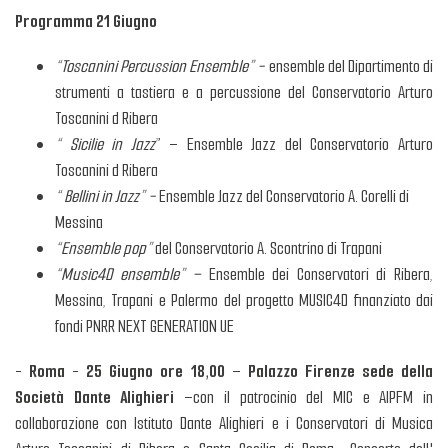
Programma 21 Giugno
“Toscanini Percussion Ensemble” -
ensemble del Dipartimento di
strumenti a tastiera e a percussione del Conservatorio Arturo
Toscanini d Ribera
“ Sicilie in Jazz
” – Ensemble Jazz del Conservatorio Arturo
Toscanini d Ribera
“ Bellini in Jazz” -
Ensemble Jazz del Conservatorio A. Corelli di
Messina
“Ensemble pop”
del Conservatorio A. Scontrino di Trapani
“Music4D ensemble” –
Ensemble dei Conservatori di Ribera,
Messina, Trapani e Palermo del progetto MUSIC4D finanziato dai
fondi PNRR NEXT GENERATION UE
-
Roma
-
25 Giugno
ore 18,00
–
Palazzo Firenze
sede della
Società Dante Alighieri
–con il patrocinio del MIC e AIPFM in
collaborazione con Istituto Dante Alighieri e i Conservatori di Musica