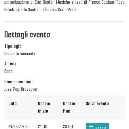
partecipazione di Etta Scollo- Musiche e testi di Franco Battiato, Rosa
Balistreri, Etta Scollo, Jiří Žáček e Karel Mařik
Dettagli evento
Tipologia
Concerto musicale
Artisti
Band
Generi musicali
Jazz, Pop, Crossover
Data
Orario
Orario
Salva evento
inizio
fine
21/06/2026
21:00
23:00
Google