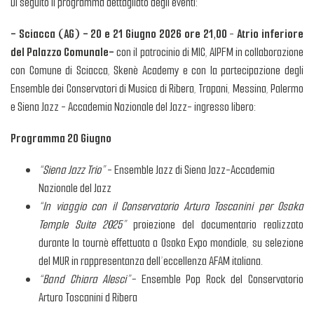
Di seguito il programma dettagliato degli eventi:
- Sciacca (AG)
- 20 e 21 Giugno 2026
ore 21,00
-
Atrio inferiore
del Palazzo Comunale-
con il patrocinio di MIC, AIPFM in collaborazione
con Comune di Sciacca, Skenè Academy e con la partecipazione degli
Ensemble dei Conservatori di Musica di Ribera, Trapani, Messina, Palermo
e Siena Jazz - Accademia Nazionale del Jazz- ingresso libero:
Programma 20 Giugno
“Siena Jazz Trio”
- Ensemble Jazz di Siena Jazz-Accademia
Nazionale del Jazz
“In viaggio con il Conservatorio Arturo Toscanini per Osaka
Temple Suite 2025”
proiezione del documentario realizzato
durante la tournè effettuata a Osaka Expo mondiale, su selezione
del MUR in rappresentanza dell’eccellenza AFAM italiana.
“Band Chiara Alesci”-
Ensemble Pop Rock del Conservatorio
Arturo Toscanini d Ribera