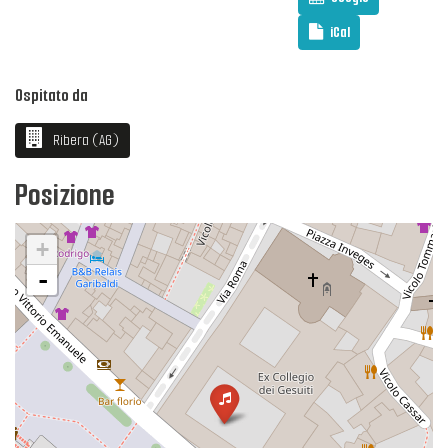
iCal
Ospitato da
Ribera (AG)
Posizione
+
-