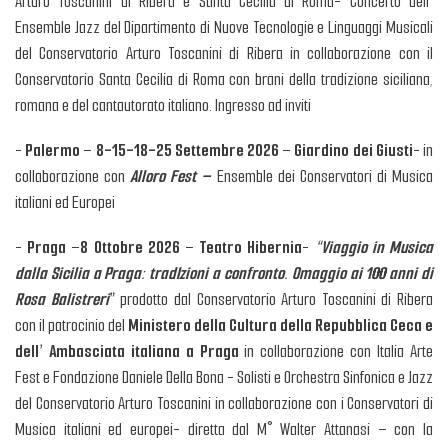
Arturo Toscanini di Ribera e Santa Cecilia di Roma- Concerto dell'
Ensemble Jazz del Dipartimento di Nuove Tecnologie e Linguaggi Musicali
del Conservatorio Arturo Toscanini di Ribera in collaborazione con il
Conservatorio Santa Cecilia di Roma
con brani della tradizione siciliana,
romana e del cantautorato italiano.
Ingresso ad inviti
-
Palermo
–
8-15-18-25
Settembre 2026
–
Giardino dei Giusti
- in
collaborazione con
Alloro Fest –
Ensemble dei Conservatori di Musica
italiani ed Europei
-
Praga
–
8 Ottobre 2026
–
Teatro Hibernia
-
“Viaggio in Musica
dalla Sicilia a Praga: tradIzioni a confronto. Omaggio ai 100 anni di
Rosa Balistreri
”
prodotto dal Conservatorio Arturo Toscanini di Ribera
con il patrocinio del
Ministero della Cultura della Repubblica Ceca e
dell’ Ambasciata italiana a Praga
in collaborazione con Italia Arte
Fest e Fondazione Daniele Della Bona - Solisti e Orchestra Sinfonica e Jazz
del Conservatorio Arturo Toscanini in collaborazione con i Conservatori di
Musica italiani ed europei- diretta dal M° Walter Attanasi – con la