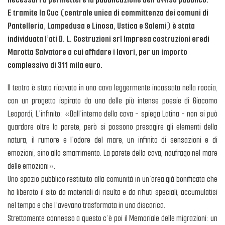
E tramite la Cuc (centrale unica di committenza dei comuni di
Pantelleria, Lampedusa e Linosa, Ustica e Salemi) è stata
individuata l’ati D. L. Costruzioni srl Impresa costruzioni eredi
Marotta Salvatore a cui affidare i lavori, per un importo
complessivo di 311 mila euro.
Il teatro è stato ricavato in una cava leggermente incassata nella roccia,
con un progetto ispirato da una delle più intense poesie di Giacomo
Leopardi, L’infinito: «Dall’interno della cava - spiega Latina - non si può
guardare oltre la parete, però si possono presagire gli elementi della
natura, il rumore e l’odore del mare, un infinito di sensazioni e di
emozioni, sino allo smarrimento. La parete della cava, naufrago nel mare
delle emozioni».
Uno spazio pubblico restituito alla comunità in un’area già bonificata che
ha liberato il sito da materiali di risulta e da rifiuti speciali, accumulatisi
nel tempo e che l’avevano trasformata in una discarica.
Strettamente connesso a questo c’è poi il Memoriale delle migrazioni: un