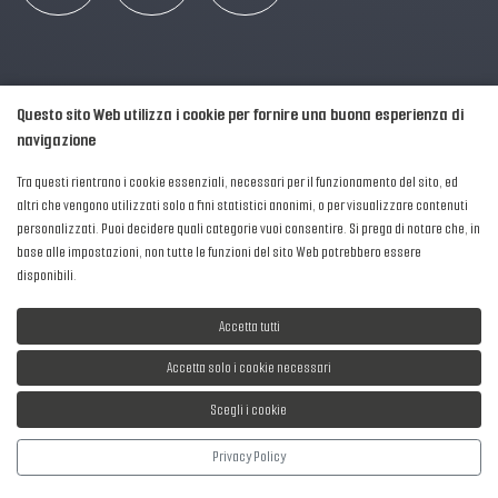
Questo sito Web utilizza i cookie per fornire una buona esperienza di
navigazione
Tra questi rientrano i cookie essenziali, necessari per il funzionamento del sito, ed
altri che vengono utilizzati solo a fini statistici anonimi, o per visualizzare contenuti
personalizzati. Puoi decidere quali categorie vuoi consentire. Si prega di notare che, in
2016-2026 © AIPFM - Festa della Musica Italia Tutti i Diritti Riservati.
base alle impostazioni, non tutte le funzioni del sito Web potrebbero essere
Privacy Policy
|
Cookies
disponibili.
P. Iva e C.F.: 04906871001
Accetta tutti
Accetta solo i cookie necessari
Scegli i cookie
Sviluppato da
NewMediaConsulting
Privacy Policy