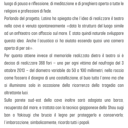
luogo di pausa e riflessione, di meditazione e di preghiera aperto a tutte le
religioni e professioni di fede.
Parlando del progetto, Latina ha spiegato che l’idea di realizzare il teatro
nella cava è venuta spontaneamente «data la struttura del luogo simile
ad un anfiteatro con affaccio sul mare. È stato quindi naturale sviluppare
questa idea. Anche l’acustica ci ha aiutato essendo quasi una camera
aperta di per sé».
Per quanto attiene invece al memoriale realizzato dietro il teatro si è
deciso di realizzare 368 fori – uno per ogni vittima del naufragio del 3
ottobre 2013 – del diametro variabile da 50 a 100 millimetri, nella roccia
come fossero il disegno di una costellazione, al buio tutto l’anno ma che
si illuminano solo in occasione della ricorrenza della tragedia con
altrettante luci.
Sulla parete sud-est della cava inoltre sarà adagiata una barca,
recuperata dal mare, e trattata con la tecnica giapponese dello Shou sugi
ban o Yakisugi che brucia il legno per proteggerlo e conservarlo;
l’imbarcazione, simbolicamente, ricorda tutti i popoli.