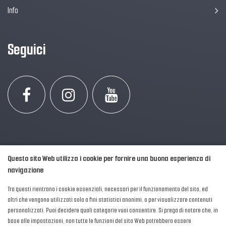
Info
Seguici
Questo sito Web utilizza i cookie per fornire una buona esperienza di
navigazione
Tra questi rientrano i cookie essenziali, necessari per il funzionamento del sito, ed
altri che vengono utilizzati solo a fini statistici anonimi, o per visualizzare contenuti
personalizzati. Puoi decidere quali categorie vuoi consentire. Si prega di notare che, in
2016-2026 © AIPFM - Festa della Musica Italia Tutti i Diritti Riservati.
base alle impostazioni, non tutte le funzioni del sito Web potrebbero essere
Privacy Policy
|
Cookies