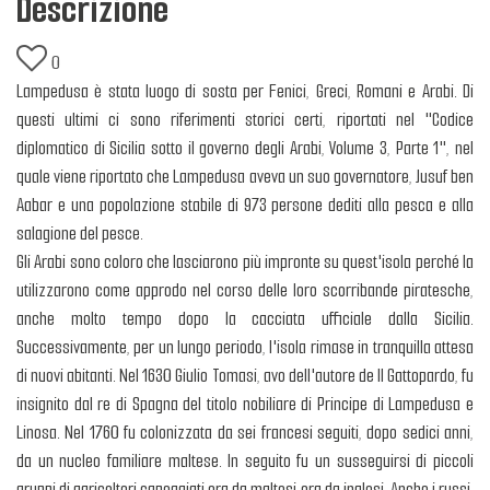
Descrizione
0
Lampedusa è stata luogo di sosta per Fenici, Greci, Romani e Arabi. Di
questi ultimi ci sono riferimenti storici certi, riportati nel "Codice
diplomatico di Sicilia sotto il governo degli Arabi, Volume 3, Parte 1", nel
quale viene riportato che Lampedusa aveva un suo governatore, Jusuf ben
Aabar e una popolazione stabile di 973 persone dediti alla pesca e alla
salagione del pesce.
Gli Arabi sono coloro che lasciarono più impronte su quest'isola perché la
utilizzarono come approdo nel corso delle loro scorribande piratesche,
anche molto tempo dopo la cacciata ufficiale dalla Sicilia.
Successivamente, per un lungo periodo, l'isola rimase in tranquilla attesa
di nuovi abitanti. Nel 1630 Giulio Tomasi, avo dell'autore de Il Gattopardo, fu
insignito dal re di Spagna del titolo nobiliare di Principe di Lampedusa e
Linosa. Nel 1760 fu colonizzata da sei francesi seguiti, dopo sedici anni,
da un nucleo familiare maltese. In seguito fu un susseguirsi di piccoli
gruppi di agricoltori capeggiati ora da maltesi ora da inglesi. Anche i russi,