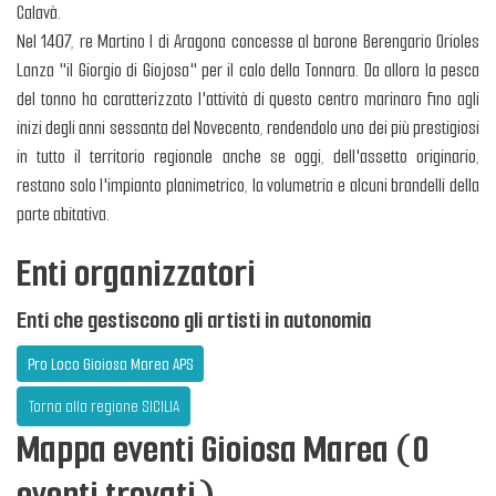
Calavà.
Nel 1407, re Martino I di Aragona concesse al barone Berengario Orioles
Lanza "il Giorgio di Giojosa" per il calo della Tonnara. Da allora la pesca
del tonno ha caratterizzato l'attività di questo centro marinaro fino agli
inizi degli anni sessanta del Novecento, rendendolo uno dei più prestigiosi
in tutto il territorio regionale anche se oggi, dell'assetto originario,
restano solo l'impianto planimetrico, la volumetria e alcuni brandelli della
parte abitativa.
Enti organizzatori
Enti che gestiscono gli artisti in autonomia
Pro Loco Gioiosa Marea APS
Torna alla regione SICILIA
Mappa eventi Gioiosa Marea (0
eventi trovati)