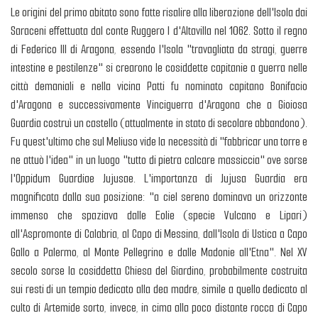
Le origini del primo abitato sono fatte risalire alla liberazione dell'Isola dai
Saraceni effettuata dal conte Ruggero I d'Altavilla nel 1062. Sotto il regno
di Federico III di Aragona, essendo l'Isola "travagliata da stragi, guerre
intestine e pestilenze" si crearono le cosiddette capitanie a guerra nelle
città demaniali e nella vicina Patti fu nominato capitano Bonifacio
d'Aragona e successivamente Vinciguerra d'Aragona che a Gioiosa
Guardia costruì un castello (attualmente in stato di secolare abbandono).
Fu quest'ultimo che sul Meliuso vide la necessità di "fabbricar una torre e
ne attuò l'idea" in un luogo "tutto di pietra calcare massiccia" ove sorse
l'Oppidum Guardiae Jujusae. L'importanza di Jujusa Guardia era
magnificata dalla sua posizione: "a ciel sereno dominava un orizzonte
immenso che spaziava dalle Eolie (specie Vulcano e Lipari)
all'Aspromonte di Calabria, al Capo di Messina, dall'Isola di Ustica a Capo
Gallo a Palermo, al Monte Pellegrino e dalle Madonie all'Etna". Nel XV
secolo sorse la cosiddetta Chiesa del Giardino, probabilmente costruita
sui resti di un tempio dedicato alla dea madre, simile a quello dedicato al
culto di Artemide sorto, invece, in cima alla poco distante rocca di Capo