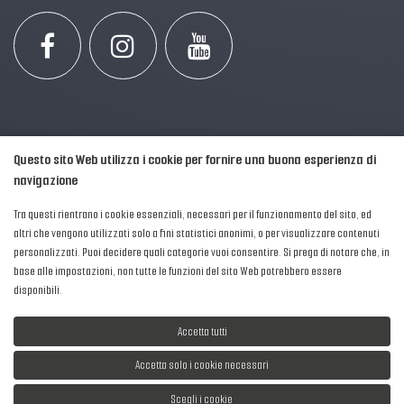
Questo sito Web utilizza i cookie per fornire una buona esperienza di
navigazione
Tra questi rientrano i cookie essenziali, necessari per il funzionamento del sito, ed
altri che vengono utilizzati solo a fini statistici anonimi, o per visualizzare contenuti
personalizzati. Puoi decidere quali categorie vuoi consentire. Si prega di notare che, in
2016-2026 © AIPFM - Festa della Musica Italia Tutti i Diritti Riservati.
base alle impostazioni, non tutte le funzioni del sito Web potrebbero essere
Privacy Policy
|
Cookies
disponibili.
P. Iva e C.F.: 04906871001
Accetta tutti
Accetta solo i cookie necessari
Scegli i cookie