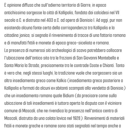
È opinione diffusa che sull'odierno territorio di Giarre, in epoca
antichissima sorgesse la città di Kallipolis, fondata dai calcidesi nel VII
secolo a.C. e distrutta nel 403 a.C. ad opera di Dionisio I. Ad oggi, pur non
esistendo alcuna fonte certa della corrispondenza tra Kallipolis e la
cittadina jonica, si segnala il rinvenimento di tracce di una fattoria romana
e di manufatti fittili e monete di epoca greco-siceliota e romana.
La presenza di numerosi siti archeologici di scavo potrebbero collocare
l'ubicazione dell'antico sito tra le frazioni di San Giovanni Montebello e
Santa Maria la Strada, precisamente tra le contrade Coste e Chianti. Tanto
è vero che, negli stessi luoghi, la tradizione vuole che sorgessero sia un
altro insediamento greco come Kalkis (insediamento greco posteriore a
Kallipolis e formati da alcuni ex abitanti scampati alla vendetta di Dionisio)
che un insediamento romano quale Bidium (da precisare come sulla
ubicazione di tali insediamenti è tuttora aperta la disputa con il viciniore
comune di Mascali, che ne rivendica la presenza nell'antico centro di
Mascali, distrutto da una colata lavica nel 1928). Rinvenimenti di materiali
fittili e monete greche e romane sono stati segnalati nel tempo anche a