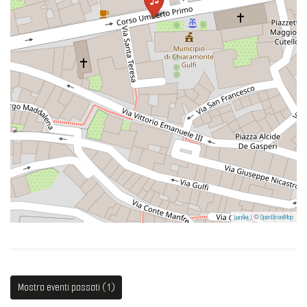
Leaflet
| ©
OpenStreetMap
Mostra eventi passati (1)