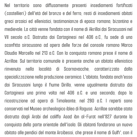
Nel territorio sono diffusamente presenti insediamenti fortificati
(castellieri) dell'età del bronzo e del ferro, resti di insediamenti abitati
greci arcaici ed ellenistici, testimonianze di epoca romana, bizantina e
medievale. La città venne fondata con il nome di Akrillai dai Siracusani nel
VII secolo a.C. Distrutta dai Cartaginesi nel 406 a.C., fu sede di una
sconfitta siracusana ad opera delle forze del console romano Marco
Claudio Marcello nel 213 a.C. Con la conquista romana prese il nome di
Acrillae. Sul territorio comunale è presente anche un abitato ellenistico
rinvenuto nella località di Scornavacche, caratterizzato dalla
specializzazione nella produzione ceramica. L'abitato, fondato anch'esso
dai Siracusani lungo il fiume Dirillo, venne ugualmente distrutto dai
Cartaginesi una prima volta nel 406 a.C. e una seconda, dopo la
ricostruzione ad opera di Timoleonte, nel 280 a.C. I reperti sono
conservati nel Museo archeologico ibleo di Ragusa. Acrillae sarebbe stata
distrutta dagli Arabi del califfo Asad ibn al-Furat nell'827 durante la
conquista della parte orientale dell'isola. Gli abitanti fondarono un nuovo
abitato alle pendici del monte Arcibessi, che prese il nome di Gulfi', con il