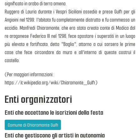
significato in arabo di terra amena.
Ruggero di Lauria durante i Vespri Siciliani assediò e prese Gulfi per gli
Angioini nel 1299: l'abitato fu completamente distrutto e fu commesso un
eccidio. Manfredi Chiaramonte, che era stato creato conte di Modica dal
re aragonese Federico III nel 1296, fece spostare i superstiti in un luogo
più elevato e fortificato, detto "Baglio", attorno a cui sorsero le prime
case che fece circondare da mura e all'interno di queste costruì il
castello.
(Per maggiori informazioni:
https://it.wikipedia.org/wiki/Chiaramonte_Gulfi)
Enti organizzatori
Enti che accettano le iscrizioni della festa
Comune di Chiaramonte Gulfi
Enti che gestiscono gli artisti in autonomia