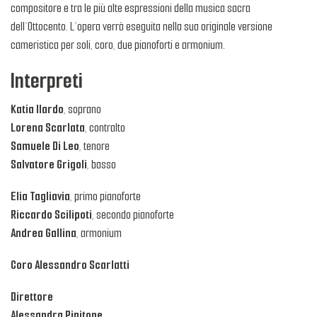
compositore e tra le più alte espressioni della musica sacra
dell’Ottocento. L’opera verrà eseguita nella sua originale versione
cameristica per soli, coro, due pianoforti e armonium.
Interpreti
Katia Ilardo
, soprano
Lorena Scarlata
, contralto
Samuele Di Leo
, tenore
Salvatore Grigoli
, basso
Elia Tagliavia
, primo pianoforte
Riccardo Scilipoti
, secondo pianoforte
Andrea Gallina
, armonium
Coro Alessandro Scarlatti
Direttore
Alessandra Pipitone