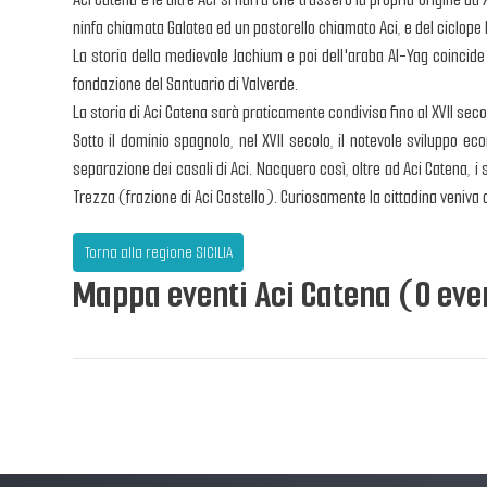
ninfa chiamata Galatea ed un pastorello chiamato Aci, e del ciclop
La storia della medievale Jachium e poi dell'araba Al-Yag coincide 
fondazione del Santuario di Valverde.
La storia di Aci Catena sarà praticamente condivisa fino al XVII secolo
Sotto il dominio spagnolo, nel XVII secolo, il notevole sviluppo ec
separazione dei casali di Aci. Nacquero così, oltre ad Aci Catena, i
Trezza (frazione di Aci Castello). Curiosamente la cittadina veniva 
Torna alla regione SICILIA
Mappa eventi Aci Catena (0 even