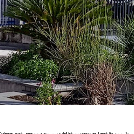
 Xiphonia, misteriosa città greca oggi del tutto scomparsa. I poeti Virgilio e Ovid