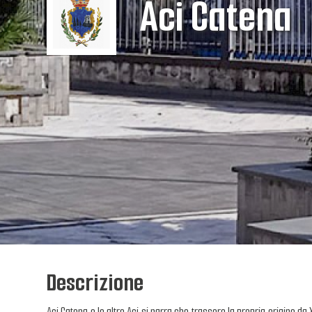
Aci Catena
Descrizione
Aci Catena e le altre Aci si narra che trassero la propria origine da