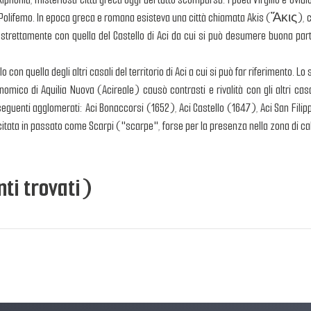
e Polifemo. In epoca greca e romana esisteva una città chiamata Akis (Ἄκις), c
strettamente con quella del Castello di Aci da cui si può desumere buona parte 
 con quella degli altri casali del territorio di Aci a cui si può far riferimento. Lo
onomico di Aquilia Nuova (Acireale) causò contrasti e rivalità con gli altri ca
 seguenti agglomerati: Aci Bonaccorsi (1652), Aci Castello (1647), Aci San Filipp
citata in passato come Scarpi ("scarpe", forse per la presenza nella zona di cal
ti trovati)