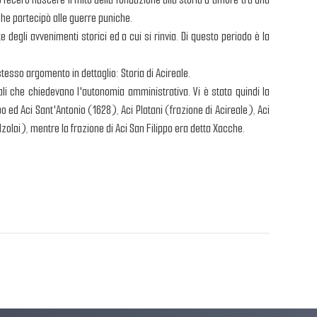
he partecipò alle guerre puniche.
degli avvenimenti storici ed a cui si rinvia. Di questo periodo è la
 stesso argomento in dettaglio: Storia di Acireale.
sali che chiedevano l'autonomia amministrativa. Vi è stata quindi la
o ed Aci Sant'Antonio (1628), Aci Platani (frazione di Acireale), Aci
zolai), mentre la frazione di Aci San Filippo era detta Xacche.