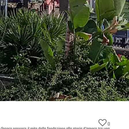
0
io fecero nascere il mito della fondazione alla storia d'amore tra una