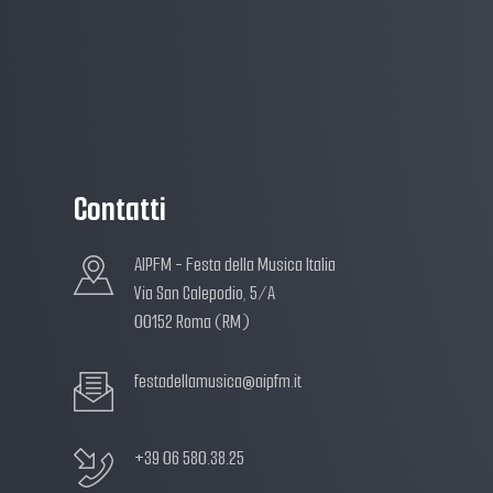
Contatti
AIPFM - Festa della Musica Italia
Via San Calepodio, 5/A
00152 Roma (RM)
festadellamusica@aipfm.it
+39 06 580.38.25