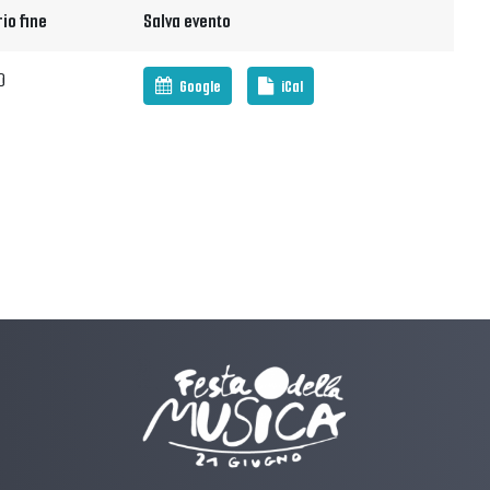
io fine
Salva evento
0
Google
iCal