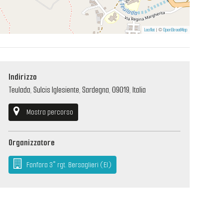
Leaflet
| ©
OpenStreetMap
Indirizzo
Teulada, Sulcis Iglesiente, Sardegna, 09019, Italia
Mostra percorso
Organizzatore
Fanfara 3° rgt. Bersaglieri (EI)