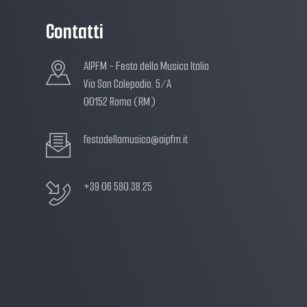
Contatti
AIPFM - Festa della Musica Italia
Via San Calepodio, 5/A
00152 Roma (RM)
festadellamusica@aipfm.it
+39 06 580.38.25