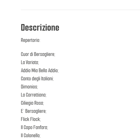
Descrizione
Repertorio:
Cuor di Bersagliere;
La Variata;
Addio Mia Bella Addio;
Canto degli Italiani;
Dimonios;
La Carrettiana;
Ciliegia Rosa;
E’ Bersagliere;
Flick Flock;
Il Capo Fanfara;
Il Colonello;