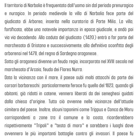
Il territorio di Narbolia è frequentato dall'uomo sin dal periodo prenuragico
e nuragico. In periodo medievale la villa di Narbolia fece parte del
giudicato di Arborea, inserita nella curatoria di Parte Milis. La villa,
fortificata, ebbe una notevole importanza in epoca giudicale, e andò poi
via via decadendo. Alla caduta del giudicato (1420) entrò a far parte del
marchesato di Oristano e successivamente, alla definitiva sconfitta degli
arborensi nel 1478, del regno di Sardegna aragonese.
Sotto gli aragonesi divenne un feudo regio, incorporato nel XVIII secolo nel
marchesato d'Arcais, feudo dei Flores Nurra.
Data la vicinanza con il mare, il paese subì molti attacchi da parte dei
corsari barbareschi: particolarmente feroce fu quello del 1623, quando gli
abitanti, già ridotti in catene, vennero liberati da dei seneghesi guidati
dalla chiesa d'origine. Tutto ciò avvenne nelle vicinanze dell'attuale
cimitero del paese. Inoltre, alcuni toponimi come Trippus e Conca de Moru
corrispondenti a zone tra il comune e la costa, ricorderebbero
rispettivamente "Tripoli" e "testa di moro" e sarebbero i luoghi dove
avvennero le più importanti battaglie contro gli invasori. Il paese fu