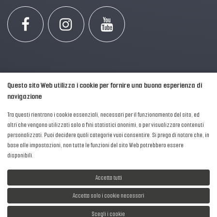
Questo sito Web utilizza i cookie per fornire una buona esperienza di
navigazione
Tra questi rientrano i cookie essenziali, necessari per il funzionamento del sito, ed
altri che vengono utilizzati solo a fini statistici anonimi, o per visualizzare contenuti
personalizzati. Puoi decidere quali categorie vuoi consentire. Si prega di notare che, in
2016-2026 © AIPFM - Festa della Musica Italia Tutti i Diritti Riservati.
base alle impostazioni, non tutte le funzioni del sito Web potrebbero essere
Privacy Policy
|
Cookies
disponibili.
P. Iva e C.F.: 04906871001
Accetta tutti
Accetta solo i cookie necessari
Scegli i cookie