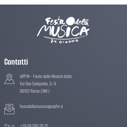
Contatti
AIPFM - Festa della Musica Italia
Via San Calepodio, 5/A
00152 Roma (RM)
festadellamusica@aipfm.it
+39 06 580.38.25