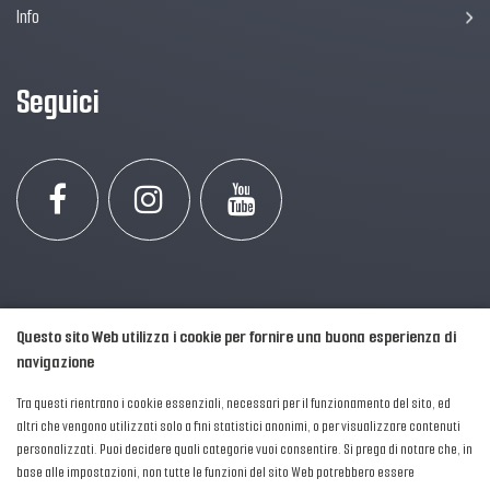
Info
Seguici
Questo sito Web utilizza i cookie per fornire una buona esperienza di
navigazione
Tra questi rientrano i cookie essenziali, necessari per il funzionamento del sito, ed
altri che vengono utilizzati solo a fini statistici anonimi, o per visualizzare contenuti
personalizzati. Puoi decidere quali categorie vuoi consentire. Si prega di notare che, in
2016-2026 © AIPFM - Festa della Musica Italia Tutti i Diritti Riservati.
base alle impostazioni, non tutte le funzioni del sito Web potrebbero essere
Privacy Policy
|
Cookies