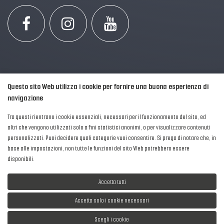
Questo sito Web utilizza i cookie per fornire una buona esperienza di
navigazione
Tra questi rientrano i cookie essenziali, necessari per il funzionamento del sito, ed
altri che vengono utilizzati solo a fini statistici anonimi, o per visualizzare contenuti
personalizzati. Puoi decidere quali categorie vuoi consentire. Si prega di notare che, in
2016-2026 © AIPFM - Festa della Musica Italia Tutti i Diritti Riservati.
base alle impostazioni, non tutte le funzioni del sito Web potrebbero essere
Privacy Policy
|
Cookies
disponibili.
P. Iva e C.F.: 04906871001
Accetta tutti
Accetta solo i cookie necessari
Scegli i cookie