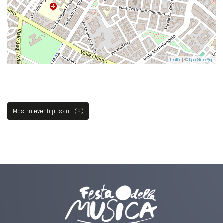
Leaflet
| ©
OpenStreetMap
Mostra eventi passati (2)