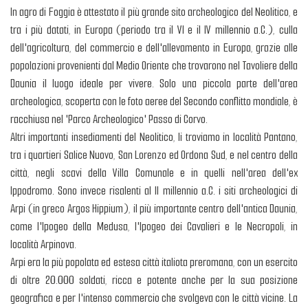
In agro di Foggia è attestato il più grande sito archeologico del Neolitico, e
tra i più datati, in Europa (periodo tra il VI e il IV millennio a.C.), culla
dell'agricoltura, del commercio e dell'allevamento in Europa, grazie alle
popolazioni provenienti dal Medio Oriente che trovarono nel Tavoliere della
Daunia il luogo ideale per vivere. Solo una piccola parte dell'area
archeologica, scoperta con le foto aeree del Secondo conflitto mondiale, è
racchiusa nel 'Parco Archeologico' Passo di Corvo.
Altri importanti insediamenti del Neolitico, li troviamo in località Pantano,
tra i quartieri Salice Nuovo, San Lorenzo ed Ordona Sud, e nel centro della
città, negli scavi della Villa Comunale e in quelli nell'area dell'ex
Ippodromo. Sono invece risalenti al II millennio a.C. i siti archeologici di
Arpi (in greco Argos Hippium), il più importante centro dell'antica Daunia,
come l'Ipogeo della Medusa, l'Ipogeo dei Cavalieri e le Necropoli, in
località Arpinova.
Arpi era la più popolata ed estesa città italiota preromana, con un esercito
di oltre 20.000 soldati, ricca e potente anche per la sua posizione
geografica e per l'intenso commercio che svolgeva con le città vicine. La