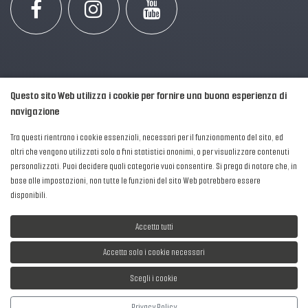
Questo sito Web utilizza i cookie per fornire una buona esperienza di
navigazione
Tra questi rientrano i cookie essenziali, necessari per il funzionamento del sito, ed
altri che vengono utilizzati solo a fini statistici anonimi, o per visualizzare contenuti
personalizzati. Puoi decidere quali categorie vuoi consentire. Si prega di notare che, in
2016-2026 © AIPFM - Festa della Musica Italia Tutti i Diritti Riservati.
base alle impostazioni, non tutte le funzioni del sito Web potrebbero essere
Privacy Policy
|
Cookies
disponibili.
P. Iva e C.F.: 04906871001
Accetta tutti
Accetta solo i cookie necessari
Scegli i cookie
Sviluppato da
NewMediaConsulting
Privacy Policy