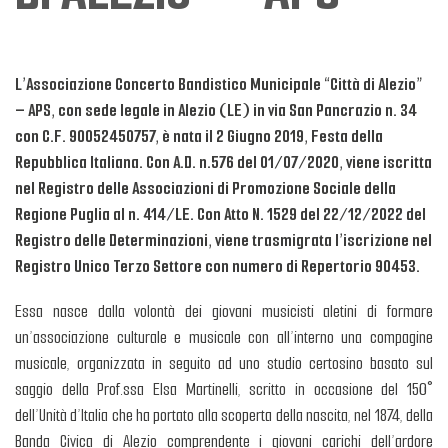
L’Associazione Concerto Bandistico Municipale “Città di Alezio”
– APS, con sede legale in Alezio (LE) in via San Pancrazio n. 34
con C.F. 90052450757, è nata il 2 Giugno 2019, Festa della
Repubblica Italiana. Con A.D. n.576 del 01/07/2020, viene iscritta
nel Registro delle Associazioni di Promozione Sociale della
Regione Puglia al n. 414/LE. Con Atto N. 1529 del 22/12/2022 del
Registro delle Determinazioni, viene trasmigrata l’iscrizione nel
Registro Unico Terzo Settore con numero di Repertorio 90453.
Essa nasce dalla volontà dei giovani musicisti aletini di formare
un’associazione culturale e musicale con all’interno una compagine
musicale, organizzata in seguito ad uno studio certosino basato sul
saggio della Prof.ssa Elsa Martinelli, scritto in occasione del 150°
dell’Unità d’Italia che ha portato alla scoperta della nascita, nel 1874, della
Banda Civica di Alezio comprendente i giovani carichi dell’ardore