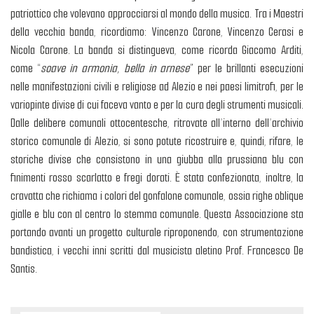
patriottico che volevano approcciarsi al mondo della musica. Tra i Maestri
della vecchia banda, ricordiamo: Vincenzo Carone, Vincenzo Cerasi e
Nicola Carone. La banda si distingueva, come ricorda Giacomo Arditi,
come “
soave in armonia, bella in arnese
” per le brillanti esecuzioni
nelle manifestazioni civili e religiose ad Alezio e nei paesi limitrofi, per le
variopinte divise di cui faceva vanto e per la cura degli strumenti musicali.
Dalle delibere comunali ottocentesche, ritrovate all’interno dell’archivio
storico comunale di Alezio, si sono potute ricostruire e, quindi, rifare, le
storiche divise che consistono in una giubba alla prussiana blu con
finimenti rosso scarlatto e fregi dorati. È stata confezionata, inoltre, la
cravatta che richiama i colori del gonfalone comunale, ossia righe oblique
gialle e blu con al centro lo stemma comunale. Questa Associazione sta
portando avanti un progetto culturale riproponendo, con strumentazione
bandistica, i vecchi inni scritti dal musicista aletino Prof. Francesco De
Santis.