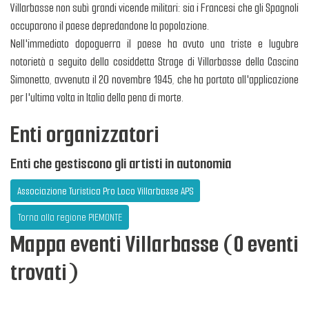
Villarbasse non subì grandi vicende militari: sia i Francesi che gli Spagnoli
occuparono il paese depredandone la popolazione.
Nell'immediato dopoguerra il paese ha avuto una triste e lugubre
notorietà a seguito della cosiddetta Strage di Villarbasse della Cascina
Simonetto, avvenuta il 20 novembre 1945, che ha portato all'applicazione
per l'ultima volta in Italia della pena di morte.
Enti organizzatori
Enti che gestiscono gli artisti in autonomia
Associazione Turistica Pro Loco Villarbasse APS
Torna alla regione PIEMONTE
Mappa eventi Villarbasse (0 eventi
trovati)