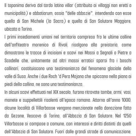
Il toponimo deriva dal tardo latino villar (attribuito ai villaggi non eretti a
municipalità) e abbatiarum, ossia "delle abbazie", intendendo con esse
quella di San Michele (la Sacra) e quella di San Solutore Maggiore,
ubicata a Torino.
I primi insediamenti umani nel territorio compreso fra le ultime colline
dell'anfiteatro morenico di Rivoli, risalgono alla preistoria, come
dimostrano le tracce di incisioni e scavi nei Massi a Segnali o Pietre a
Scodelle che, unitamente ad altri massi erratici sparsi fra i boschi
collinari, costituiscono una testimonianza del fenomeno glaciale della
valle di Susa. Anche i due Roch 'd Pera Majana che spiccano nella piana ai
piedi della collina, ne sono una testimonianza.
In alcuni scavi effettuati nel XIX secolo, furono ritrovate tombe, armi, vasi,
monete e suppellettili risalenti all'epoca romana. Attorno all'anno 1000,
alcune località di Villarbasse vengono menzionate nella donazione fatta
da Gezone, Vescovo di Torino, all'Abbazia di San Solutore. Nel 1250
Villarbasse si compose a comune, con interessi e diritti distinti da quelli
dell'Abbazia di San Solutore. Fuori dalle grandi strade di comunicazione,