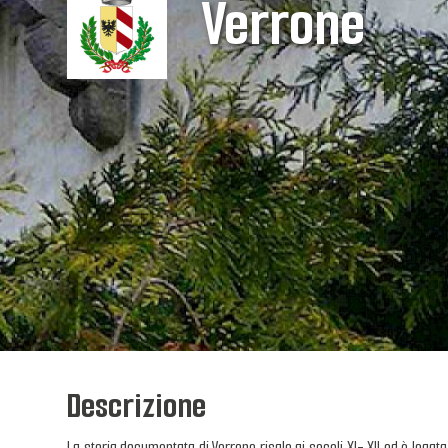
Verrone
Descrizione
La storia documentata di Verrone risale ai secoli XI- XII ed è legata