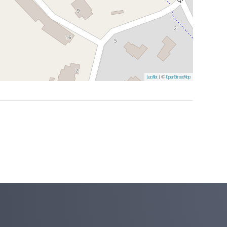
Leaflet
| ©
OpenStreetMap