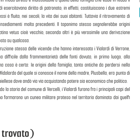
rdi esercitavano diritto di patronato, in effetti, costituiscono i due estremi
si è fluita, nei secoli, la vita dei suoi abitanti. Tuttavia il ritrovamento di
insediamenti molto precedenti. Il toponimo stesso segnalerebbe origini
tino vetus cioè vecchio, secondo altri è più verosimile una derivazione
posto su qualcosa.
truzione stessa delle vicende che hanno interessato i Vialardi di Verrone,
sa difficile dalla frammentarietà delle fonti dovuta, in primo luogo, alla
a cosa è certa: le origini della famiglia, tanto antiche da perdersi nella
Widalardo del quale si conosce il nome della madre, Plusbella, era punto di
biellese dove andò via via acquistando potere sia economico che politico.
o la storia del comune di Vercelli, i Vialardi furono fra i principali capi del
iano formarono un cuneo militare proteso nel territorio dominato dai guelfi
 trovato)