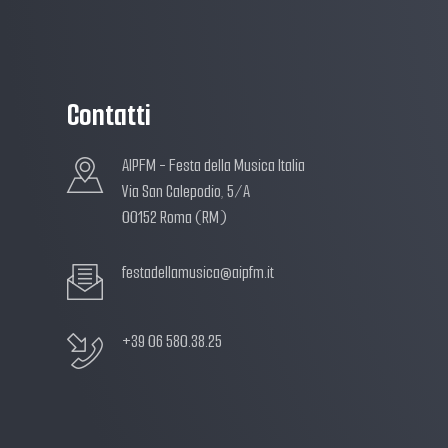
Contatti
AIPFM - Festa della Musica Italia
Via San Calepodio, 5/A
00152 Roma (RM)
festadellamusica@aipfm.it
+39 06 580.38.25