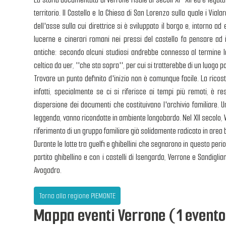
territorio. Il Castello e la Chiesa di San Lorenzo sulla quale i Viala
dell'asse sulla cui direttrice si è sviluppato il borgo e, intorno ad es
lucerne e cinerari romani nei pressi del castello fa pensare ad 
antiche: secondo alcuni studiosi andrebbe connesso al termine la
celtica da uer, ''che sta sopra'', per cui si tratterebbe di un luogo 
Trovare un punto definito d'inizio non è comunque facile. La ricos
infatti, specialmente se ci si riferisce ai tempi più remoti, è re
dispersione dei documenti che costituivano l'archivio familiare. Un
leggenda, vanno ricondotte in ambiente longobardo. Nel XII secolo, 
riferimento di un gruppo familiare già solidamente radicato in area 
Durante le lotte tra guelfi e ghibellini che segnarono in questo period
partito ghibellino e con i castelli di Isengarda, Verrone e Sandigl
Avogadro.
Torna alla regione PIEMONTE
Mappa eventi Verrone (1 evento