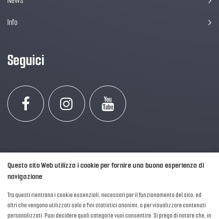
News
Info
Seguici
Questo sito Web utilizza i cookie per fornire una buona esperienza di
navigazione
Tra questi rientrano i cookie essenziali, necessari per il funzionamento del sito, ed
altri che vengono utilizzati solo a fini statistici anonimi, o per visualizzare contenuti
personalizzati. Puoi decidere quali categorie vuoi consentire. Si prega di notare che, in
2016-2026 © AIPFM - Festa della Musica Italia Tutti i Diritti Riservati.