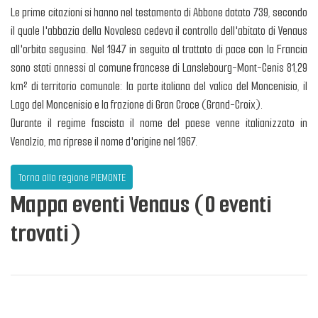
Le prime citazioni si hanno nel testamento di Abbone datato 739, secondo
il quale l'abbazia della Novalesa cedeva il controllo dell'abitato di Venaus
all'orbita segusina. Nel 1947 in seguito al trattato di pace con la Francia
sono stati annessi al comune francese di Lanslebourg-Mont-Cenis 81,29
km² di territorio comunale: la parte italiana del valico del Moncenisio, il
Lago del Moncenisio e la frazione di Gran Croce (Grand-Croix).
Durante il regime fascista il nome del paese venne italianizzato in
Venalzio, ma riprese il nome d'origine nel 1967.
Torna alla regione PIEMONTE
Mappa eventi Venaus (0 eventi
trovati)