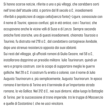
Si hanno scarse notizie, riferite a uno o più villaggi, che sarebbero sorti
nell'area dell'attuale città, a partire dal III secolo a.C.; insediamenti
riferibili a popolazioni di ceppo celto[senza fonte]-Ligure, conosciute con
il nome di Taurini, spesso confusi, già in età antica, con i Taurisci, che
occupavano anche le vicine valli di Susa e di Lanzo. Sempre secondo
antiche fonti storiche, uno di questi insediamenti, chiamato Taurasia o
Taurinia, fu distrutto nel 218 a.C., dal condottiero cartaginese Annibale,
dopo una strenua resistenza opposta dai suoi abitanti.
Sui resti del villaggio, gli ufficiali romani di Giulio Cesare, nel 58 a.C.,
installarono dapprima un presidio militare: Iulia Taurinorum, quindi un
vero e proprio castrum, con lo scopo di supportare meglio le guerre
galliche. Nel 28 a.C. il castrum fu eretto a colonia, con il nome di Julia
Augusta Taurinorum o, più semplicemente, Augusta Taurinorum. In epoca
romana il territorio di Torino era il terminale di un'importante strada
romana, la via Gallica. Nel 312 d.C., nei suoi dintorni, ebbe luogo la Battaglia
di Torino, per la successione al trono imperiale, tra le truppe di Massenzio
e quelle di Costantino I, che ne uscì vincitore.