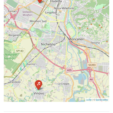
Leaflet
| ©
OpenStreetMap