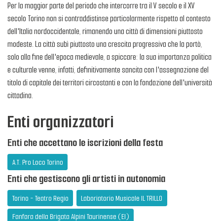
Per la maggior parte del periodo che intercorre tra il V secolo e il XV
secolo Torino non si contraddistinse particolarmente rispetto al contesto
dell'Italia nordoccidentale, rimanendo una città di dimensioni piuttosto
modeste. La città subì piuttosto una crescita progressiva che la portò,
solo alla fine dell'epoca medievale, a spiccare: la sua importanza politica
e culturale venne, infatti, definitivamente sancita con l'assegnazione del
titolo di capitale dei territori circostanti e con la fondazione dell'università
cittadina.
Enti organizzatori
Enti che accettano le iscrizioni della festa
A.T. Pro Loco Torino
Enti che gestiscono gli artisti in autonomia
Torino - Teatro Regio
Laboriatorio Musicale IL TRILLO
Fanfara della Brigata Alpini Taurinense (EI)