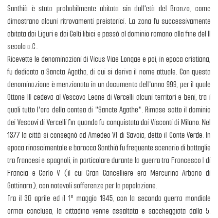
Santhià è stata probabilmente abitata sin dall'età del Bronzo, come
dimostrano alcuni ritrovamenti preistorici. La zona fu successivamente
abitata dai Liguri e dai Celti libici e passò al dominio romano alla fine del II
secolo a.C..
Ricevette le denominazioni di Vicus Viae Longae e poi, in epoca cristiana,
fu dedicata a Sancta Agatha, di cui si deriva il nome attuale. Con questa
denominazione è menzionata in un documento dell'anno 999, per il quale
Ottone III cedeva al Vescovo Leone di Vercelli alcuni territori e beni, tra i
quali tutto l'oro della contea di "Sancte Agathe". Rimase sotto il dominio
dei Vescovi di Vercelli fin quando fu conquistata dai Visconti di Milano. Nel
1377 la città si consegnò ad Amedeo VI di Savoia, detto il Conte Verde. In
epoca rinascimentale e barocca Santhià fu frequente scenario di battaglie
tra francesi e spagnoli, in particolare durante la guerra tra Francesco I di
Francia e Carlo V (il cui Gran Cancelliere era Mercurino Arborio di
Gattinara), con notevoli sofferenze per la popolazione.
Tra il 30 aprile ed il 1º maggio 1945, con la seconda guerra mondiale
ormai conclusa, la cittadina venne assaltata e saccheggiata dalla 5.