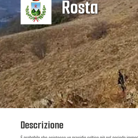
Rosta
Descrizione
È probabile che esistesse un presidio celtico già nel periodo immed