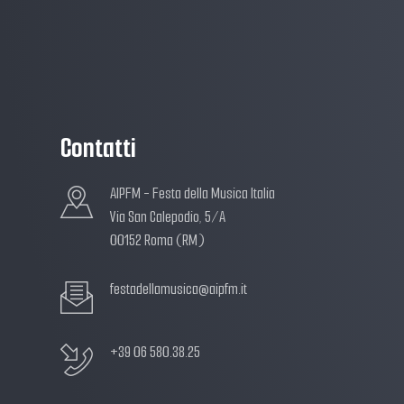
Contatti
AIPFM - Festa della Musica Italia
Via San Calepodio, 5/A
00152 Roma (RM)
festadellamusica@aipfm.it
+39 06 580.38.25