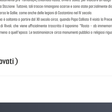
lla Stazione. Tuttavia, tali tracce rimangono scarse e sono state parzialmente d
so le Gallie, come anche delle legioni di Costantino nel IV secolo.
soltanto a partire dal XII secolo circa, quando Papa Callisto II visitò la Precett
i Rivoli, che viene ufficialmente trascritto il toponimo "Rosta - ab immemor
eno a quell'epoca. Le testimonianze circa monumenti pubblici o religiosi riguarda
ovati)