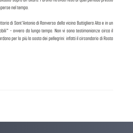
isperse nel tempo.
oria di Sant'Antonio di Ranverso della vicina Buttigliera Alta e in un
abili" - ovvero da lungo tempo. Non vi sono testimonianze circa il
no per lo più la sosta dei pellegrini: infatti il circondario di Rosta