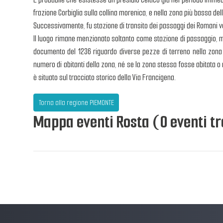
frazione Corbiglia sulla collina morenica, e nella zona più bassa de
Successivamente, fu stazione di transito dei passaggi dei Romani ver
Il luogo rimane menzionato soltanto come stazione di passaggio, ma è 
documento del 1236 riguardo diverse pezze di terreno nella zona d
numero di abitanti della zona, né se la zona stessa fosse abitata o m
è situato sul tracciato storico della Via Francigena.
Torna alla regione PIEMONTE
Mappa eventi Rosta (0 eventi tr