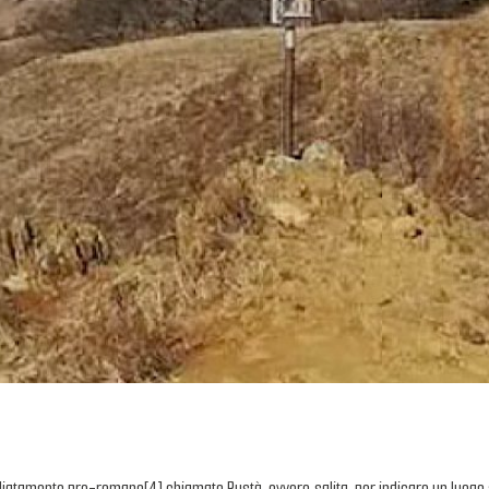
iatamente pre-romano[4] chiamato Rustà, ovvero salita, per indicare un luogo si