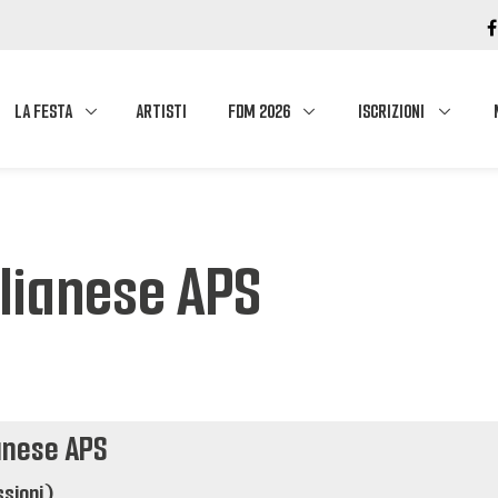
LA FESTA
ARTISTI
FDM 2026
ISCRIZIONI
glianese APS
ianese APS
ssioni)