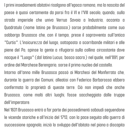
I primi insediamenti abitativi risalgono all'epoca romana, ma la nascita del
paese è quasi certamente da porsi fra il VI e l'VIII secolo, quando, sulla
strada imperiale che univa Verrua Savoia a Industria, accanto a
Quadratula (nome latino pe Brusasco) sorse probabilmente come suo
sobborgo Brusasco che, con il tempo, prese il sopravvento sull'antica
"Curtis". L'insicurezza del luogo, sottoposto a scorribande militari e alle
piene del Po, spinse la gente a rifugiarsi sulla collina circostante dove
nacque il "Luogo" (dal latino Lucus, bosco sacro) nel quale, nell'891, per
ordine del Marchese Berengario, sorse il primo nucleo del castello.
Intorno all'anno mille Brusasco passò ai Marchesi del Monferrato che,
durante la guerra dei Comuni, alleatisi con Federico Barbarossa ebbero
confermata la proprietà di queste terre. Ciò non impedì che anche
Brusasco, come molti altri luoghi, fosse saccheggiato dalle truppe
dell'imperatore.
Nel 1631 Brusasco entrò a far parte dei possedimenti sabaudi seguendone
le vicende storiche e all'inizio del 1713, con la pace seguita alla guerra di
successione spagnola, iniziò lo sviluppo dell'abitato nel piano a discapito