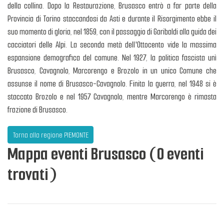
della collina. Dopo la Restaurazione, Brusasco entrò a far parte della
Provincia di Torino staccandosi da Asti e durante il Risorgimento ebbe il
suo momento di gloria, nel 1859, con il passaggio di Garibaldi alla guida dei
cacciatori delle Alpi. La seconda metà dell'Ottocento vide la massima
espansione demografica del comune. Nel 1927, la politica fascista unì
Brusasco, Cavagnolo, Marcorengo e Brozolo in un unico Comune che
assunse il nome di Brusasco-Cavagnolo. Finita la guerra, nel 1948 si è
staccato Brozolo e nel 1957 Cavagnolo, mentre Marcorengo è rimasta
frazione di Brusasco.
Torna alla regione PIEMONTE
Mappa eventi Brusasco (0 eventi
trovati)