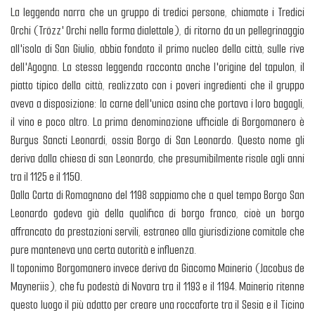
La leggenda narra che un gruppo di tredici persone, chiamate i Tredici
Orchi (Trözz' Orchi nella forma dialettale), di ritorno da un pellegrinaggio
all'isola di San Giulio, abbia fondato il primo nucleo della città, sulle rive
dell'Agogna. La stessa leggenda racconta anche l'origine del tapulon, il
piatto tipico della città, realizzato con i poveri ingredienti che il gruppo
aveva a disposizione: la carne dell'unica asina che portava i loro bagagli,
il vino e poco altro. La prima denominazione ufficiale di Borgomanero è
Burgus Sancti Leonardi, ossia Borgo di San Leonardo. Questo nome gli
deriva dalla chiesa di san Leonardo, che presumibilmente risale agli anni
tra il 1125 e il 1150.
Dalla Carta di Romagnano del 1198 sappiamo che a quel tempo Borgo San
Leonardo godeva già della qualifica di borgo franco, cioè un borgo
affrancato da prestazioni servili, estraneo alla giurisdizione comitale che
pure manteneva una certa autorità e influenza.
Il toponimo Borgomanero invece deriva da Giacomo Mainerio (Jacobus de
Mayneriis), che fu podestà di Novara tra il 1193 e il 1194. Mainerio ritenne
questo luogo il più adatto per creare una roccaforte tra il Sesia e il Ticino