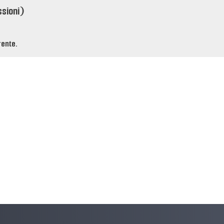
ssioni)
rente.