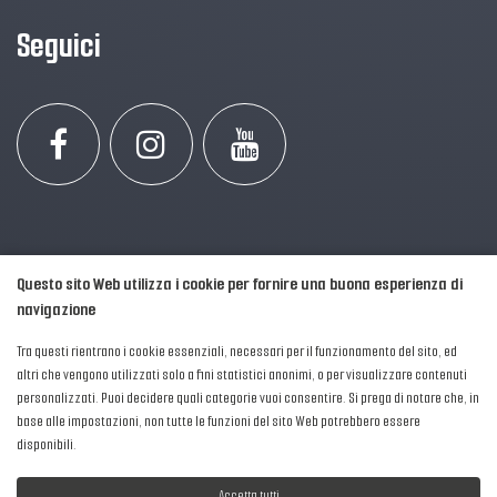
Seguici
Questo sito Web utilizza i cookie per fornire una buona esperienza di
navigazione
Tra questi rientrano i cookie essenziali, necessari per il funzionamento del sito, ed
altri che vengono utilizzati solo a fini statistici anonimi, o per visualizzare contenuti
personalizzati. Puoi decidere quali categorie vuoi consentire. Si prega di notare che, in
2016-2026 © AIPFM - Festa della Musica Italia Tutti i Diritti Riservati.
base alle impostazioni, non tutte le funzioni del sito Web potrebbero essere
Privacy Policy
|
Cookies
disponibili.
P. Iva e C.F.: 04906871001
Accetta tutti