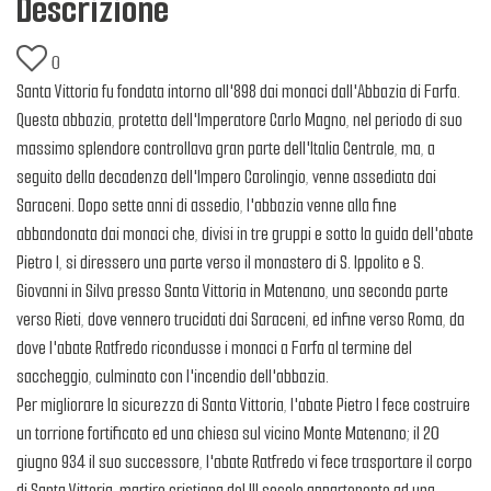
Descrizione
0
Santa Vittoria fu fondata intorno all'898 dai monaci dall'Abbazia di Farfa.
Questa abbazia, protetta dell'Imperatore Carlo Magno, nel periodo di suo
massimo splendore controllava gran parte dell'Italia Centrale, ma, a
seguito della decadenza dell'Impero Carolingio, venne assediata dai
Saraceni. Dopo sette anni di assedio, l'abbazia venne alla fine
abbandonata dai monaci che, divisi in tre gruppi e sotto la guida dell'abate
Pietro I, si diressero una parte verso il monastero di S. Ippolito e S.
Giovanni in Silva presso Santa Vittoria in Matenano, una seconda parte
verso Rieti, dove vennero trucidati dai Saraceni, ed infine verso Roma, da
dove l'abate Ratfredo ricondusse i monaci a Farfa al termine del
saccheggio, culminato con l'incendio dell'abbazia.
Per migliorare la sicurezza di Santa Vittoria, l'abate Pietro I fece costruire
un torrione fortificato ed una chiesa sul vicino Monte Matenano; il 20
giugno 934 il suo successore, l'abate Ratfredo vi fece trasportare il corpo
di Santa Vittoria, martire cristiana del III secolo appartenente ad una