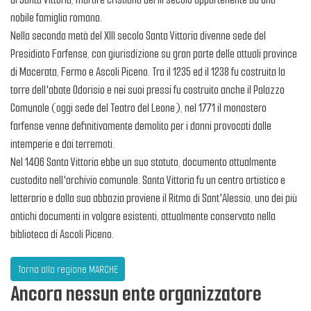
nobile famiglia romana.
Nella seconda metà del XIII secolo Santa Vittoria divenne sede del
Presidiato Farfense, con giurisdizione su gran parte delle attuali province
di Macerata, Fermo e Ascoli Piceno. Tra il 1235 ed il 1238 fu costruita la
torre dell'abate Odorisio e nei suoi pressi fu costruito anche il Palazzo
Comunale (oggi sede del Teatro del Leone), nel 1771 il monastero
farfense venne definitivamente demolito per i danni provocati dalle
intemperie e dai terremoti.
Nel 1406 Santa Vittoria ebbe un suo statuto, documento attualmente
custodito nell'archivio comunale. Santa Vittoria fu un centro artistico e
letterario e dalla sua abbazia proviene il Ritmo di Sant'Alessio, uno dei più
antichi documenti in volgare esistenti, attualmente conservato nella
biblioteca di Ascoli Piceno.
Torna alla regione MARCHE
Ancora nessun ente organizzatore