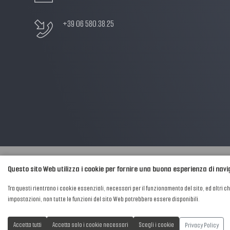
+39 06 580.38.25
Questo sito Web utilizza i cookie per fornire una buona esperienza di nav
2016-2026 © AIPFM - Festa della Musica Italia Tutti i Diritti Riservati.
Tra questi rientrano i cookie essenziali, necessari per il funzionamento del sito, ed altri c
Privacy Policy
|
Cookies
impostazioni, non tutte le funzioni del sito Web potrebbero essere disponibili.
P. Iva e C.F.: 04906871001
Privacy Policy
Accetta tutti
Accetta solo i cookie necessari
Scegli i cookie