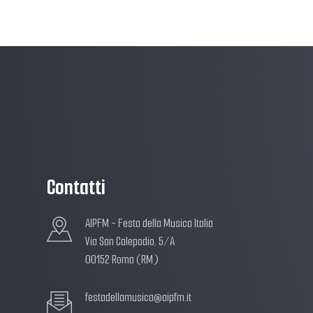
Contatti
AIPFM - Festa della Musica Italia
Via San Calepodio, 5/A
00152 Roma (RM)
festadellamusica@aipfm.it