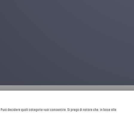
. Puoi decidere quali categorie vuoi consentire. Si prega di notare che, in base alle
Sviluppato da
NewMediaConsulting