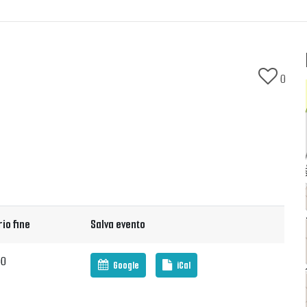
0
io fine
Salva evento
00
Google
iCal