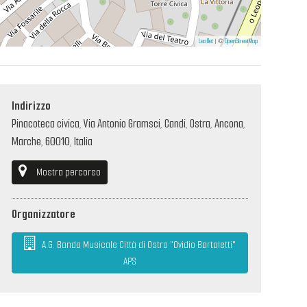
Leaflet
| ©
OpenStreetMap
Indirizzo
Pinacoteca civica, Via Antonio Gramsci, Candi, Ostra, Ancona,
Marche, 60010, Italia
Mostra percorso
Organizzatore
A.G. Banda Musicale Città di Ostra "Ovidio Bartoletti"
APS