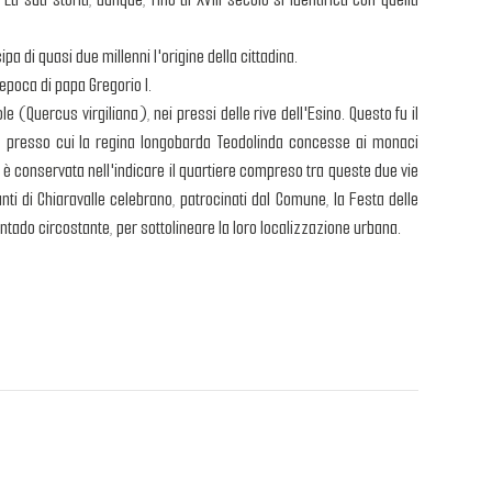
a di quasi due millenni l'origine della cittadina.
epoca di papa Gregorio I.
 (Quercus virgiliana), nei pressi delle rive dell'Esino. Questo fu il
rdo, presso cui la regina longobarda Teodolinda concesse ai monaci
 è conservata nell'indicare il quartiere compreso tra queste due vie
ti di Chiaravalle celebrano, patrocinati dal Comune, la Festa delle
ntado circostante, per sottolineare la loro localizzazione urbana.