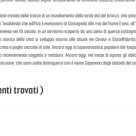
te trovate delle tracce di un insediamento della tarda età del bronzo, che anticip
 Teodolinda che edificò il monastero di Castagnola alla riva del fiume Esino, all'
mente nel VII secolo, in un territorio ricoperto da una selva di querce castagnole
o storico della città si sviluppò intorno alle attuali vie Cavour e Castelfida
 creta e paglia seccate al sole. Ancora oggi la toponomastica popolare del luogo
 recentemente soggetta a restauro. Ancora oggi, nel mese di agosto gli abitan
nziane, che sono solite distinguersi con il nome Capannari dagli abitanti del co
nti trovati)