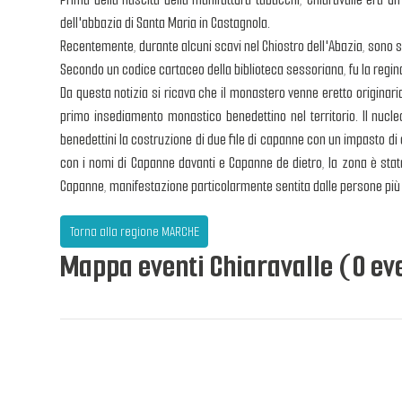
dell'abbazia di Santa Maria in Castagnola.
Recentemente, durante alcuni scavi nel Chiostro dell'Abazia, sono sta
Secondo un codice cartaceo della biblioteca sessoriana, fu la regina
Da questa notizia si ricava che il monastero venne eretto originaria
primo insediamento monastico benedettino nel territorio. Il nucle
benedettini la costruzione di due file di capanne con un impasto di
con i nomi di Capanne davanti e Capanne de dietro, la zona è stata
Capanne, manifestazione particolarmente sentita dalle persone più a
Torna alla regione MARCHE
Mappa eventi Chiaravalle (0 eve