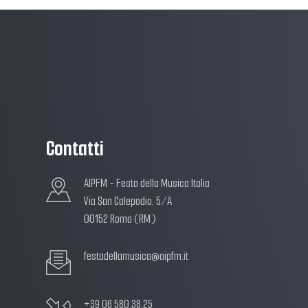
Contatti
AIPFM - Festa della Musica Italia
Via San Calepodio, 5/A
00152 Roma (RM)
festadellamusica@aipfm.it
+39 06 580.38.25