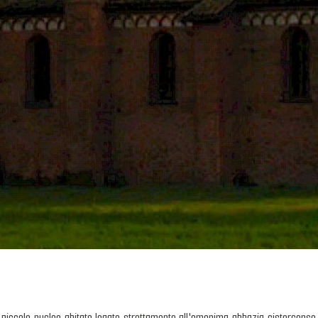
 piccolo nucleo abitato legato strettamente all'omonima abbazia cistercense. L