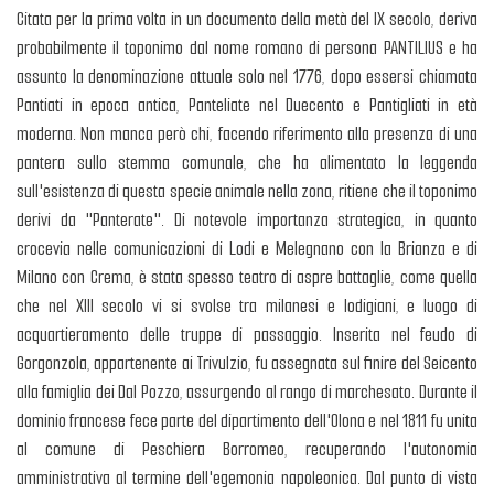
Citata per la prima volta in un documento della metà del IX secolo, deriva
probabilmente il toponimo dal nome romano di persona PANTILIUS e ha
assunto la denominazione attuale solo nel 1776, dopo essersi chiamata
Pantiati in epoca antica, Panteliate nel Duecento e Pantigliati in età
moderna. Non manca però chi, facendo riferimento alla presenza di una
pantera sullo stemma comunale, che ha alimentato la leggenda
sull'esistenza di questa specie animale nella zona, ritiene che il toponimo
derivi da "Panterate". Di notevole importanza strategica, in quanto
crocevia nelle comunicazioni di Lodi e Melegnano con la Brianza e di
Milano con Crema, è stata spesso teatro di aspre battaglie, come quella
che nel XIII secolo vi si svolse tra milanesi e lodigiani, e luogo di
acquartieramento delle truppe di passaggio. Inserita nel feudo di
Gorgonzola, appartenente ai Trivulzio, fu assegnata sul finire del Seicento
alla famiglia dei Dal Pozzo, assurgendo al rango di marchesato. Durante il
dominio francese fece parte del dipartimento dell'Olona e nel 1811 fu unita
al comune di Peschiera Borromeo, recuperando l'autonomia
amministrativa al termine dell'egemonia napoleonica. Dal punto di vista