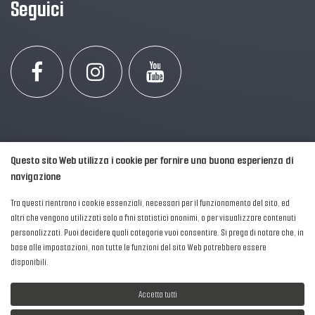
Seguici
Questo sito Web utilizza i cookie per fornire una buona esperienza di
navigazione
Tra questi rientrano i cookie essenziali, necessari per il funzionamento del sito, ed
altri che vengono utilizzati solo a fini statistici anonimi, o per visualizzare contenuti
personalizzati. Puoi decidere quali categorie vuoi consentire. Si prega di notare che, in
2016-2026 © AIPFM - Festa della Musica Italia Tutti i Diritti Riservati.
base alle impostazioni, non tutte le funzioni del sito Web potrebbero essere
Privacy Policy
|
Cookies
disponibili.
P. Iva e C.F.: 04906871001
Accetta tutti