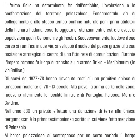
Il fiume Oglio ha determinato, fin dall'antichità, l'evoluzione e la
conformazione del territorio palazzolese. Fondamentale via di
collegamento e allo stesso tempo confine naturale per i primi abitatori
della Pianura Padana, esso fu oggetto di stanziamenti a est e a ovest di
popolazioni quali i Cenomani e gli Insubri. Successivamente, laddove il suo
corso si ramifica in due vie, si sviluppò il nucleo del paese grazie alla sua
posizione strategica al centro di una fitta rete di comunicazioni. Durante
l'Impero romano fu luogo di transito sulla strada Brixia - Mediolanum (la
via Gallica).
Gli scavi del 1977-78 hanno rinvenuto resti di una primitiva chiesa di
un'epoca risalente al VII - IX secolo. Alla pieve, la prima sorta nella zona,
facevano riferimento le località limitrofe di Pontoglio, Palosco, Mura e
Cividino.
Nell'anno 830 un privato effettuò una donazione di terre alla Chiesa
bergamasca: è la prima testimonianza scritta in cui viene fatta menzione
di Palazzolo.
Al borgo palazzolese si contrappose per un certo periodo il borgo