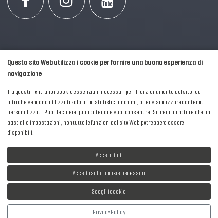
Questo sito Web utilizza i cookie per fornire una buona esperienza di
navigazione
Tra questi rientrano i cookie essenziali, necessari per il funzionamento del sito, ed
altri che vengono utilizzati solo a fini statistici anonimi, o per visualizzare contenuti
personalizzati. Puoi decidere quali categorie vuoi consentire. Si prega di notare che, in
2016-2026 © AIPFM - Festa della Musica Italia Tutti i Diritti Riservati.
base alle impostazioni, non tutte le funzioni del sito Web potrebbero essere
Privacy Policy
|
Cookies
disponibili.
P. Iva e C.F.: 04906871001
Accetta tutti
Accetta solo i cookie necessari
Scegli i cookie
Sviluppato da
NewMediaConsulting
Privacy Policy