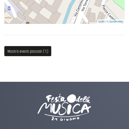
Leaflet
| ©
OpenStreetMap
Mostra eventi passati (1)